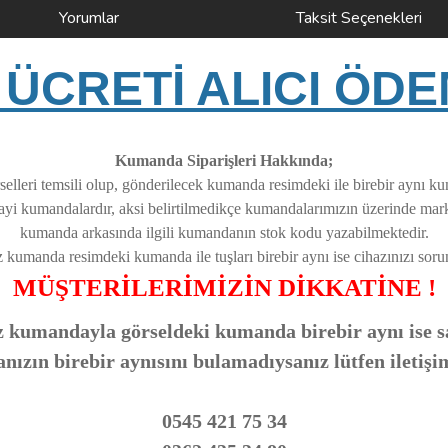
Yorumlar
Taksit Seçenekleri
ÜCRETİ ALICI ÖDE
Kumanda Siparişleri Hakkında;
elleri temsili olup, gönderilecek kumanda resimdeki ile birebir aynı k
nayi kumandalardır, aksi belirtilmedikçe kumandalarımızın üzerinde ma
kumanda arkasında ilgili kumandanın stok kodu yazabilmektedir.
z kumanda resimdeki kumanda ile tuşları birebir aynı ise cihazınızı soruns
MÜŞTERİLERİMİZİN DİKKATİNE !
 kumandayla görseldeki kumanda birebir aynı ise sa
zın birebir aynısını bulamadıysanız lütfen iletişi
0545 421 75 34