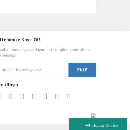
ımıza iletebilirsiniz.
ltenimize Kayıt Ol!
satları, kampanya ve duyuruları ile ilgili e-posta almak
er misiniz?
EKLE
ze Ulaşın
Whatsapp Destek