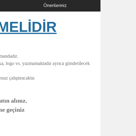
Önerileriniz
MELİDİR
umandadır.
rka, logo vs. yazmamaktadır ayrıca gönderilecek
uz çalıştıracaktır.
tın alınız.
me geçiniz