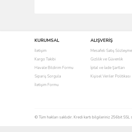
Bu ürünün fiyat bilgisi, resim, ürün açıklamalarında 
Görüş ve önerileriniz için teşekkür ederiz.
KURUMSAL
ALIŞVERİŞ
Ürün resmi kalitesiz, bozuk veya görüntülenemiyo
Ürün açıklamasında eksik bilgiler bulunuyor.
İletişim
Mesafeli Satış Sözleşme
Ürün bilgilerinde hatalar bulunuyor.
Kargo Takibi
Gizlilik ve Güvenlik
Ürün fiyatı diğer sitelerden daha pahalı.
Havale Bildirim Formu
İptal ve İade Şartları
Bu ürüne benzer farklı alternatifler olmalı.
Sipariş Sorgula
Kişisel Veriler Politikası
İletişim Formu
© Tüm hakları saklıdır. Kredi kartı bilgileriniz 256bit SSL 