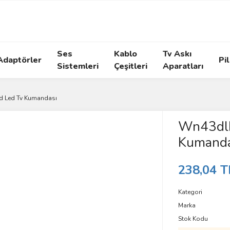
Ses
Kablo
Tv Askı
Adaptörler
Pil
Sistemleri
Çeşitleri
Aparatları
d Led Tv Kumandası
Wn43dlk
Kumanda
238,04 T
Kategori
Marka
Stok Kodu