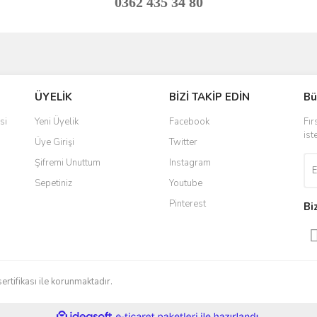
0362 435 34 80
ve diğer konularda yetersiz gördüğünüz noktaları öneri formunu kullanarak taraf
Bu ürüne ilk yorumu siz yapın!
ÜYELİK
BİZİ TAKİP EDİN
Bü
r.
Yorum Yaz
si
Yeni Üyelik
Facebook
Fır
ist
Üye Girişi
Twitter
Şifremi Unuttum
Instagram
Sepetiniz
Youtube
Pinterest
Bi
Gönder
sertifikası ile korunmaktadır.
ile
ideasoft
e-