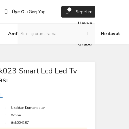
Üye Ol
Giriş Yap
Sepetim
/
Havya
Android
Grup
ve
Amfi
Hırdavat
Box
Prizler
Lehim
Grubu
023 Smart Lcd Led Tv
sı
L
Uzaktan Kumandalar
Woon
ttek004187