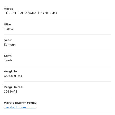
Adres
HÜRRİYET MH.AĞABALİ CD.NO:64/D
Ülke
Türkiye
Şehir
Samsun
Semt
İlkadım
Vergi No
6630091863
Vergi Dairesi
19 MAYIS
Havale Bildirim Formu
Havale Bildirim Formu