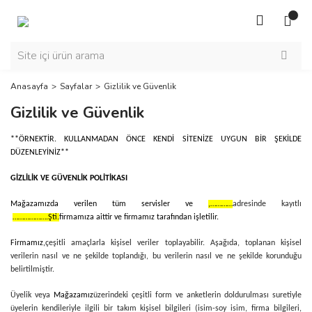
Anasayfa
Sayfalar
Gizlilik ve Güvenlik
Gizlilik ve Güvenlik
**ÖRNEKTİR. KULLANMADAN ÖNCE KENDİ SİTENİZE UYGUN BİR ŞEKİLDE
DÜZENLEYİNİZ**
GİZLİLİK VE GÜVENLİK POLİTİKASI
Mağazamızda verilen tüm servisler ve
,…………
adresinde kayıtlı
……………….Şti.
firmamıza aittir ve firmamız tarafından işletilir.
Firmamız,
çeşitli amaçlarla kişisel veriler toplayabilir. Aşağıda, toplanan kişisel
verilerin nasıl ve ne şekilde toplandığı, bu verilerin nasıl ve ne şekilde korunduğu
belirtilmiştir.
Üyelik veya
Mağazamız
üzerindeki çeşitli form ve anketlerin doldurulması suretiyle
üyelerin kendileriyle ilgili bir takım kişisel bilgileri (isim-soy isim, firma bilgileri,