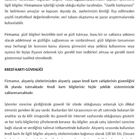
ilgili bilgiler;
Firmamız
ve işbirliği içinde olduğu kişiler tarafından, "Üyelik Sözleşmesi"
ile belirlenen amaçlar ve kapsam dışında da, üyelerimizin kimliği ifşa edilmeden
çeşitli istatistiksel değerlendirmeler, veri tabanı oluşturma ve pazar araştırmalarında
kullanılabilir.
Firmamız
, gizli bilgileri kesinlikle özel ve gizli tutmayı, bunu bir sır saklama yükümü
olarak addetmeyi ve gizliliğin sağlanması ve sürdürülmesi, gizli bilginin tamamının
veya herhangi bir kısmının kamu alanına girmesini veya yetkisiz kullanımını veya
üçüncü bir kişiye ifşasını önlemek için gerekli tüm tedbirleri almayı ve gerekli özeni
göstermeyi taahhüt etmektedir.
KREDİ KARTI GÜVENLİĞİ
Firmamız
, alışveriş sitelerimizden alışveriş yapan kredi kartı sahiplerinin güvenliğini
ilk planda tutmaktadır. Kredi kartı bilgileriniz hiçbir şekilde sistemimizde
saklanmamaktadır.
İşlemler sürecine girdiğinizde güvenli bir sitede olduğunuzu anlamak için dikkat
etmeniz gereken iki şey vardır. Bunlardan biri tarayıcınızın en alt satırında bulunan bir
anahtar ya da kilit simgesidir. Bu güvenli bir internet sayfasında olduğunuzu gösterir
ve her türlü bilgileriniz şifrelenerek korunur. Bu bilgiler, ancak satış işlemleri sürecine
bağlı olarak ve verdiğiniz talimat istikametinde kullanılır. Alışveriş sırasında kullanılan
kredi kartı ile ilgili bilgiler alışveriş sitelerimizden bağımsız olarak 128 bit SSL (Secure