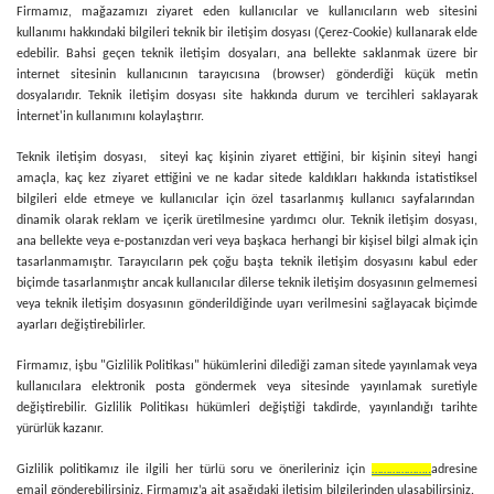
Firmamız, mağazamızı ziyaret eden kullanıcılar ve kullanıcıların web sitesini
kullanımı hakkındaki bilgileri teknik bir iletişim dosyası (Çerez-Cookie) kullanarak elde
edebilir. Bahsi geçen teknik iletişim dosyaları, ana bellekte saklanmak üzere bir
internet sitesinin kullanıcının tarayıcısına (browser) gönderdiği küçük metin
dosyalarıdır. Teknik iletişim dosyası site hakkında durum ve tercihleri saklayarak
İnternet'in kullanımını kolaylaştırır.
Teknik iletişim dosyası, siteyi kaç kişinin ziyaret ettiğini, bir kişinin siteyi hangi
amaçla, kaç kez ziyaret ettiğini ve ne kadar sitede kaldıkları hakkında istatistiksel
bilgileri elde etmeye ve kullanıcılar için özel tasarlanmış kullanıcı sayfalarından
dinamik olarak reklam ve içerik üretilmesine yardımcı olur. Teknik iletişim dosyası,
ana bellekte veya e-postanızdan veri veya başkaca herhangi bir kişisel bilgi almak için
tasarlanmamıştır. Tarayıcıların pek çoğu başta teknik iletişim dosyasını kabul eder
biçimde tasarlanmıştır ancak kullanıcılar dilerse teknik iletişim dosyasının gelmemesi
veya teknik iletişim dosyasının gönderildiğinde uyarı verilmesini sağlayacak biçimde
ayarları değiştirebilirler.
Firmamız, işbu "Gizlilik Politikası" hükümlerini dilediği zaman sitede yayınlamak veya
kullanıcılara elektronik posta göndermek veya sitesinde yayınlamak suretiyle
değiştirebilir. Gizlilik Politikası hükümleri değiştiği takdirde, yayınlandığı tarihte
yürürlük kazanır.
Gizlilik politikamız ile ilgili her türlü soru ve önerileriniz için
………………..
adresine
email gönderebilirsiniz. Firmamız’a ait aşağıdaki iletişim bilgilerinden ulaşabilirsiniz.