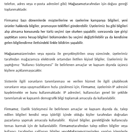
telefon, adres veya e-posta adresleri gibi)
Mağazamız
tarafından işin doğası gereği
toplanmaktadır.
Firmamız bazı dönemlerde müşterilerine ve üyelerine kampanya bilgileri, yeni
ürünler hakkında bilgiler, promosyon teklifleri gönderebilir. Üyelerimiz bu gibi bilgileri
alıp almama konusunda her türlü seçimi üye olurken yapabilir, sonrasında üye girişi
yaptıktan sonra hesap bilgileri bölümünden bu seçimi değiştirilebilir ya da kendisine
gelen bilgilendirme iletisindeki linkle bildirim yapabilir.
Mağazamız
üzerinden veya eposta ile gerçekleştirilen onay sürecinde, üyelerimiz
tarafından mağazamıza elektronik ortamdan iletilen kişisel bilgiler, Üyelerimiz ile
yaptığımız "Kullanıcı Sözleşmesi" ile belirlenen amaçlar ve kapsam dışında üçüncü
kişilere açıklanmayacaktır.
Sistemle ilgili sorunların tanımlanması ve verilen hizmet ile ilgili çıkabilecek
sorunların veya uyuşmazlıkların hızla çözülmesi için,
Firmamız
, üyelerinin IP adresini
kaydetmekte ve bunu kullanmaktadır. IP adresleri, kullanıcıları genel bir şekilde
tanımlamak ve kapsamlı demografik bilgi toplamak amacıyla da kullanılabilir.
Firmamız
, Üyelik Sözleşmesi ile belirlenen amaçlar ve kapsam dışında da, talep
edilen bilgileri kendisi veya işbirliği içinde olduğu kişiler tarafından doğrudan
pazarlama yapmak amacıyla kullanabilir. Kişisel bilgiler, gerektiğinde kullanıcıyla
temas kurmak için de kullanılabilir.
Firmamız
tarafından talep edilen bilgiler veya
kullanıcı tarafından sağlanan bilgiler veya
Mağazamız
üzerinden yapılan işlemlerle