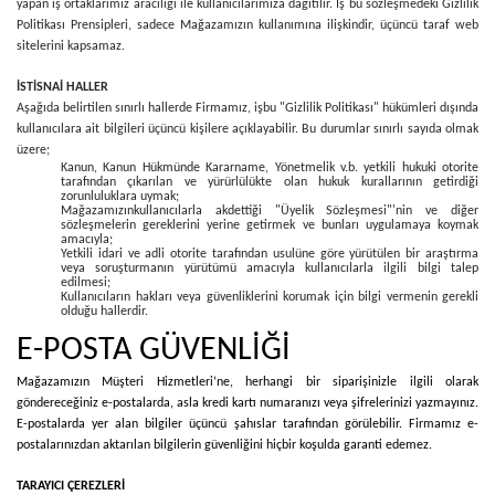
yapan iş ortaklarımız aracılığı ile kullanıcılarımıza dağıtılır. İş bu sözleşmedeki Gizlilik
Politikası Prensipleri, sadece Mağazamızın kullanımına ilişkindir, üçüncü taraf web
sitelerini kapsamaz.
İSTİSNAİ HALLER
Aşağıda belirtilen sınırlı hallerde Firmamız, işbu "Gizlilik Politikası" hükümleri dışında
kullanıcılara ait bilgileri üçüncü kişilere açıklayabilir. Bu durumlar sınırlı sayıda olmak
üzere;
Kanun, Kanun Hükmünde Kararname, Yönetmelik v.b. yetkili hukuki otorite
tarafından çıkarılan ve yürürlülükte olan hukuk kurallarının getirdiği
zorunluluklara uymak;
Mağazamızınkullanıcılarla akdettiği "Üyelik Sözleşmesi"'nin ve diğer
sözleşmelerin gereklerini yerine getirmek ve bunları uygulamaya koymak
amacıyla;
Yetkili idari ve adli otorite tarafından usulüne göre yürütülen bir araştırma
veya soruşturmanın yürütümü amacıyla kullanıcılarla ilgili bilgi talep
edilmesi;
Kullanıcıların hakları veya güvenliklerini korumak için bilgi vermenin gerekli
olduğu hallerdir.
E-POSTA GÜVENLİĞİ
Mağazamızın Müşteri Hizmetleri’ne, herhangi bir siparişinizle ilgili olarak
göndereceğiniz e-postalarda, asla kredi kartı numaranızı veya şifrelerinizi yazmayınız.
E-postalarda yer alan bilgiler üçüncü şahıslar tarafından görülebilir. Firmamız e-
postalarınızdan aktarılan bilgilerin güvenliğini hiçbir koşulda garanti edemez.
TARAYICI ÇEREZLERİ