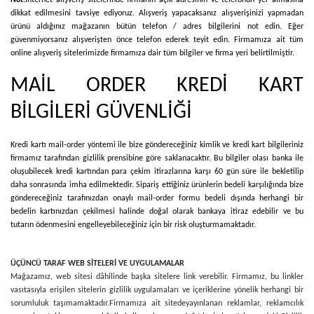
Not:
İnternet alışveriş sitelerinde firmanın açık adresinin ve telefonun yer almasına
dikkat edilmesini tavsiye ediyoruz. Alışveriş yapacaksanız alışverişinizi yapmadan
ürünü aldığınız mağazanın bütün telefon / adres bilgilerini not edin. Eğer
güvenmiyorsanız alışverişten önce telefon ederek teyit edin. Firmamıza ait tüm
online alışveriş sitelerimizde firmamıza dair tüm bilgiler ve firma yeri belirtilmiştir.
MAİL ORDER KREDİ KART
BİLGİLERİ GÜVENLİĞİ
Kredi kartı mail-order yöntemi ile bize göndereceğiniz kimlik ve kredi kart bilgileriniz
firmamız tarafından gizlilik prensibine göre saklanacaktır. Bu bilgiler olası banka ile
oluşubilecek kredi kartından para çekim itirazlarına karşı 60 gün süre ile bekletilip
daha sonrasında imha edilmektedir. Sipariş ettiğiniz ürünlerin bedeli karşılığında bize
göndereceğiniz tarafınızdan onaylı mail-order formu bedeli dışında herhangi bir
bedelin kartınızdan çekilmesi halinde doğal olarak bankaya itiraz edebilir ve bu
tutarın ödenmesini engelleyebileceğiniz için bir risk oluşturmamaktadır.
ÜÇÜNCÜ TARAF WEB SİTELERİ VE UYGULAMALAR
Mağazamız, web sitesi dâhilinde başka sitelere link verebilir. Firmamız, bu linkler
vasıtasıyla erişilen sitelerin gizlilik uygulamaları ve içeriklerine yönelik herhangi bir
sorumluluk taşımamaktadır.
Firmamıza ait sitede
yayınlanan reklamlar, reklamcılık