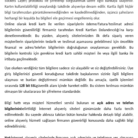
Sockets Layer) protokolü ile şifrelenip sorgulanmak üzere ilgili bankaya ulaştırılır.
Kartın kullanılabilirliği onaylandığı takdirde alışverişe devam edilir. Kartla ilgili hiçbir
bilgi tarafımızdan görüntülenemediğinden ve kaydedilmediğinden, üçüncü şahısların
herhangi bir koşulda bu bilgileri ele geçirmesi engellenmiş olur.
Online olarak kredi kartı ile verilen siparişlerin ödeme/fatura/teslimat adresi
bilgilerinin güvenilirliği firmamiz tarafından Kredi Kartları Dolandırıcılığı'na karşı
denetlenmektedir. Bu yüzden, alışveriş sitelerimizden ilk defa sipariş veren
müşterilerin siparişlerinin tedarik ve teslimat aşamasına gelebilmesi için öncelikle
finansal ve adres/telefon bilgilerinin doğruluğunun onaylanması gereklidir. Bu
bilgilerin kontrolü için gerekirse kredi kartı sahibi müşteri ile veya ilgili banka ile
irtibata geçilmektedir.
Üye olurken verdiğiniz tüm bilgilere sadece siz ulaşabilir ve siz değiştirebilirsiniz. Üye
giriş bilgilerinizi güvenli koruduğunuz takdirde başkalarının sizinle ilgili bilgilere
ulaşması ve bunları değiştirmesi mümkün değildir. Bu amaçla, üyelik işlemleri
sırasında
128 bit SSL
güvenlik alanı içinde hareket edilir. Bu sistem kırılması mümkün
olmayan bir uluslararası bir şifreleme standardıdır.
Bilgi hattı veya müşteri hizmetleri servisi bulunan ve
açık adres ve telefon
bilgilerinin
belirtildiği İnternet alışveriş siteleri günümüzde daha fazla tercih
edilmektedir. Bu sayede aklınıza takılan bütün konular hakkında detaylı bilgi alabilir,
online alışveriş hizmeti sağlayan firmanın güvenirliği konusunda daha sağlıklı bilgi
edinebilirsiniz.