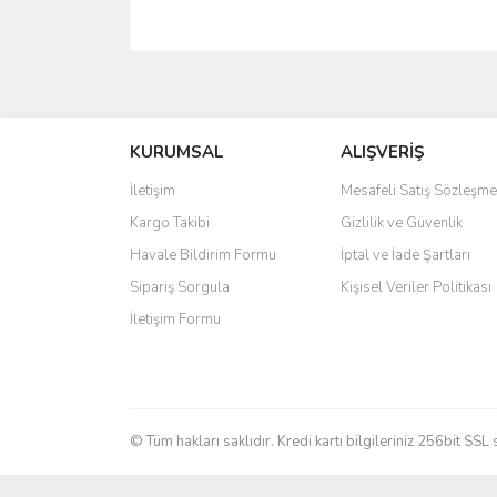
Bu ürünün fiyat bilgisi, resim, ürün açıklamalarında 
Görüş ve önerileriniz için teşekkür ederiz.
KURUMSAL
ALIŞVERİŞ
Ürün resmi kalitesiz, bozuk veya görüntülenemiyo
Ürün açıklamasında eksik bilgiler bulunuyor.
İletişim
Mesafeli Satış Sözleşme
Ürün bilgilerinde hatalar bulunuyor.
Kargo Takibi
Gizlilik ve Güvenlik
Ürün fiyatı diğer sitelerden daha pahalı.
Havale Bildirim Formu
İptal ve İade Şartları
Bu ürüne benzer farklı alternatifler olmalı.
Sipariş Sorgula
Kişisel Veriler Politikası
İletişim Formu
© Tüm hakları saklıdır. Kredi kartı bilgileriniz 256bit SSL 