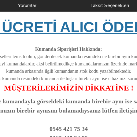
Yorumlar
Taksit Seçenekleri
ÜCRETİ ALICI ÖDE
Kumanda Siparişleri Hakkında;
elleri temsili olup, gönderilecek kumanda resimdeki ile birebir aynı k
nayi kumandalardır, aksi belirtilmedikçe kumandalarımızın üzerinde ma
kumanda arkasında ilgili kumandanın stok kodu yazabilmektedir.
z kumanda resimdeki kumanda ile tuşları birebir aynı ise cihazınızı soruns
MÜŞTERİLERİMİZİN DİKKATİNE !
 kumandayla görseldeki kumanda birebir aynı ise sa
zın birebir aynısını bulamadıysanız lütfen iletişi
0545 421 75 34