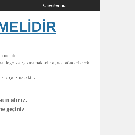
Önerileriniz
MELİDİR
umandadır.
rka, logo vs. yazmamaktadır ayrıca gönderilecek
uz çalıştıracaktır.
tın alınız.
me geçiniz