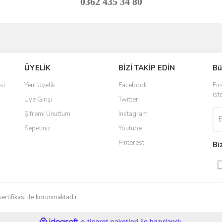
0362 435 34 80
ve diğer konularda yetersiz gördüğünüz noktaları öneri formunu kullanarak taraf
Bu ürüne ilk yorumu siz yapın!
ÜYELİK
BİZİ TAKİP EDİN
Bü
r.
Yorum Yaz
si
Yeni Üyelik
Facebook
Fır
ist
Üye Girişi
Twitter
Şifremi Unuttum
Instagram
Sepetiniz
Youtube
Pinterest
Bi
Gönder
sertifikası ile korunmaktadır.
ile
ideasoft
e-