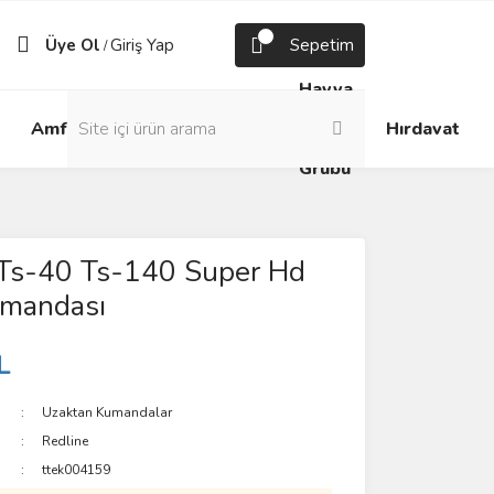
Üye Ol
Giriş Yap
Sepetim
/
Havya
Android
Grup
ve
Amfi
Hırdavat
Box
Prizler
Lehim
Grubu
 Ts-40 Ts-140 Super Hd
mandası
L
Uzaktan Kumandalar
Redline
ttek004159