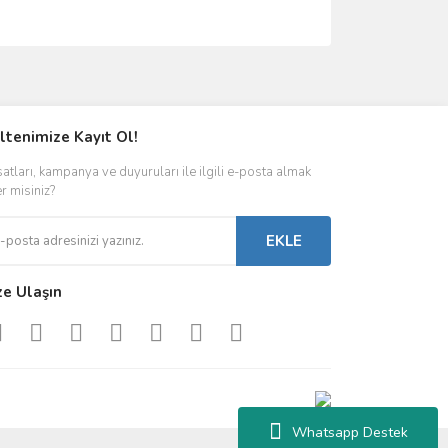
ımıza iletebilirsiniz.
ltenimize Kayıt Ol!
satları, kampanya ve duyuruları ile ilgili e-posta almak
er misiniz?
EKLE
ze Ulaşın
Whatsapp Destek