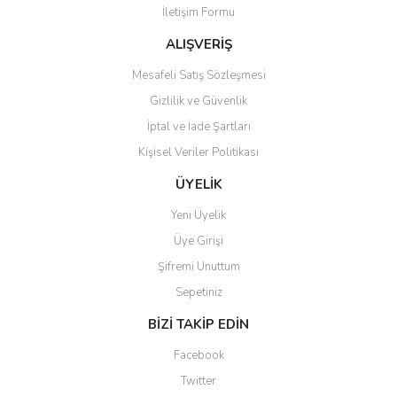
İletişim Formu
Ürün fiyatı diğer sitelerden daha pahalı.
Bu ürüne benzer farklı alternatifler olmalı.
ALIŞVERİŞ
Mesafeli Satış Sözleşmesi
Gizlilik ve Güvenlik
İptal ve İade Şartları
Kişisel Veriler Politikası
Gönder
ÜYELİK
Yeni Üyelik
Üye Girişi
Şifremi Unuttum
Sepetiniz
BİZİ TAKİP EDİN
Facebook
Twitter