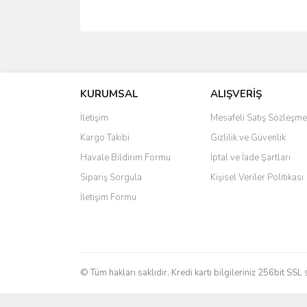
Bu ürünün fiyat bilgisi, resim, ürün açıklamalarında 
Görüş ve önerileriniz için teşekkür ederiz.
KURUMSAL
ALIŞVERİŞ
Ürün resmi kalitesiz, bozuk veya görüntülenemiyo
Ürün açıklamasında eksik bilgiler bulunuyor.
İletişim
Mesafeli Satış Sözleşme
Ürün bilgilerinde hatalar bulunuyor.
Kargo Takibi
Gizlilik ve Güvenlik
Ürün fiyatı diğer sitelerden daha pahalı.
Havale Bildirim Formu
İptal ve İade Şartları
Bu ürüne benzer farklı alternatifler olmalı.
Sipariş Sorgula
Kişisel Veriler Politikası
İletişim Formu
© Tüm hakları saklıdır. Kredi kartı bilgileriniz 256bit SSL 