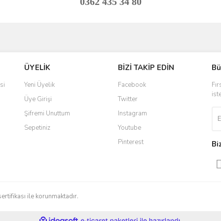
0362 435 34 80
ve diğer konularda yetersiz gördüğünüz noktaları öneri formunu kullanarak taraf
Bu ürüne ilk yorumu siz yapın!
ÜYELİK
BİZİ TAKİP EDİN
Bü
r.
Yorum Yaz
si
Yeni Üyelik
Facebook
Fır
ist
Üye Girişi
Twitter
Şifremi Unuttum
Instagram
Sepetiniz
Youtube
Pinterest
Bi
Gönder
sertifikası ile korunmaktadır.
ile
ideasoft
e-