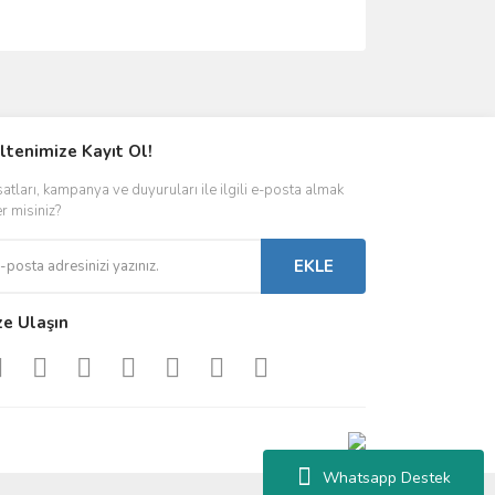
ımıza iletebilirsiniz.
ltenimize Kayıt Ol!
satları, kampanya ve duyuruları ile ilgili e-posta almak
er misiniz?
EKLE
ze Ulaşın
Whatsapp Destek