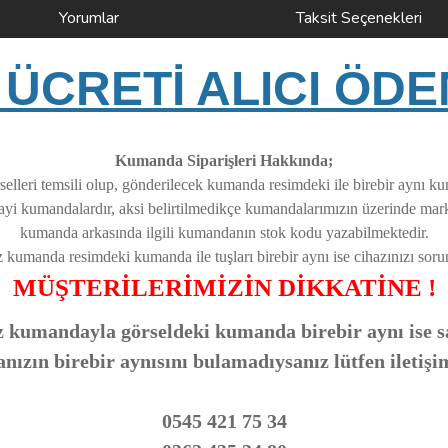
Yorumlar
Taksit Seçenekleri
ÜCRETİ ALICI ÖDE
Kumanda Siparişleri Hakkında;
elleri temsili olup, gönderilecek kumanda resimdeki ile birebir aynı k
nayi kumandalardır, aksi belirtilmedikçe kumandalarımızın üzerinde ma
kumanda arkasında ilgili kumandanın stok kodu yazabilmektedir.
z kumanda resimdeki kumanda ile tuşları birebir aynı ise cihazınızı soruns
MÜŞTERİLERİMİZİN DİKKATİNE !
 kumandayla görseldeki kumanda birebir aynı ise sa
zın birebir aynısını bulamadıysanız lütfen iletişi
0545 421 75 34