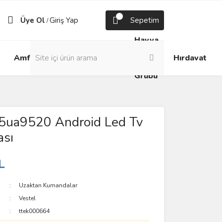
Üye Ol
Giriş Yap
Sepetim
/
Havya
Android
Grup
ve
Amfi
Hırdavat
Box
Prizler
Lehim
Grubu
65ua9520 Android Led Tv
sı
L
Uzaktan Kumandalar
Vestel
ttek000664