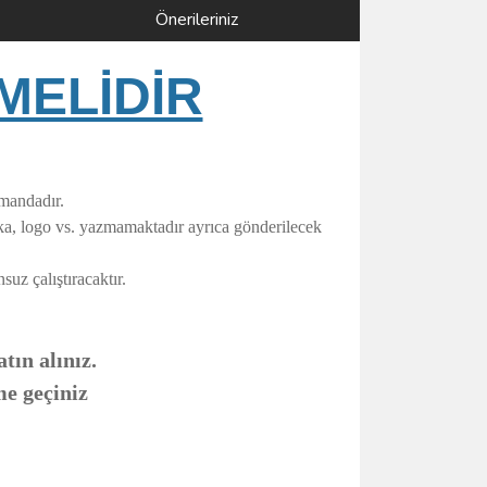
Önerileriniz
MELİDİR
umandadır.
rka, logo vs. yazmamaktadır ayrıca gönderilecek
uz çalıştıracaktır.
tın alınız.
me geçiniz