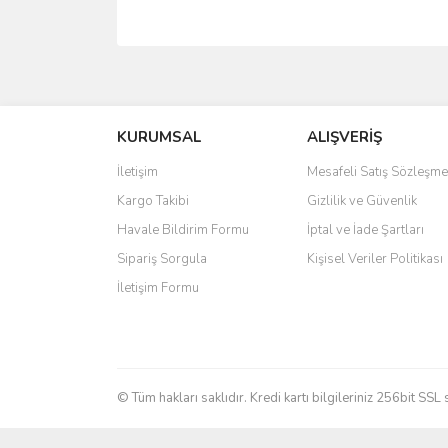
Bu ürünün fiyat bilgisi, resim, ürün açıklamalarında 
Görüş ve önerileriniz için teşekkür ederiz.
KURUMSAL
ALIŞVERİŞ
Ürün resmi kalitesiz, bozuk veya görüntülenemiyo
Ürün açıklamasında eksik bilgiler bulunuyor.
İletişim
Mesafeli Satış Sözleşme
Ürün bilgilerinde hatalar bulunuyor.
Kargo Takibi
Gizlilik ve Güvenlik
Ürün fiyatı diğer sitelerden daha pahalı.
Havale Bildirim Formu
İptal ve İade Şartları
Bu ürüne benzer farklı alternatifler olmalı.
Sipariş Sorgula
Kişisel Veriler Politikası
İletişim Formu
© Tüm hakları saklıdır. Kredi kartı bilgileriniz 256bit SSL 