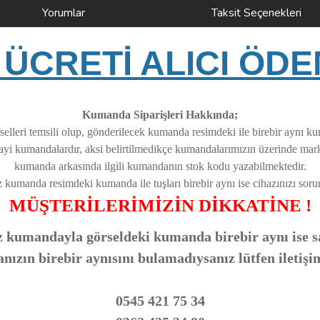
Yorumlar
Taksit Seçenekleri
ÜCRETİ ALICI ÖDE
Kumanda Siparişleri Hakkında;
elleri temsili olup, gönderilecek kumanda resimdeki ile birebir aynı k
nayi kumandalardır, aksi belirtilmedikçe kumandalarımızın üzerinde ma
kumanda arkasında ilgili kumandanın stok kodu yazabilmektedir.
z kumanda resimdeki kumanda ile tuşları birebir aynı ise cihazınızı soruns
MÜŞTERİLERİMİZİN DİKKATİNE !
 kumandayla görseldeki kumanda birebir aynı ise sa
zın birebir aynısını bulamadıysanız lütfen iletişi
0545 421 75 34