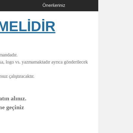
Önerileriniz
MELİDİR
umandadır.
rka, logo vs. yazmamaktadır ayrıca gönderilecek
uz çalıştıracaktır.
tın alınız.
me geçiniz