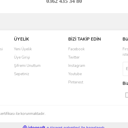
0362 435 34 80
ve diğer konularda yetersiz gördüğünüz noktaları öneri formunu kullanarak taraf
Bu ürüne ilk yorumu siz yapın!
ÜYELİK
BİZİ TAKİP EDİN
Bü
r.
Yorum Yaz
si
Yeni Üyelik
Facebook
Fır
ist
Üye Girişi
Twitter
Şifremi Unuttum
Instagram
Sepetiniz
Youtube
Pinterest
Bi
Gönder
sertifikası ile korunmaktadır.
ile
ideasoft
e-