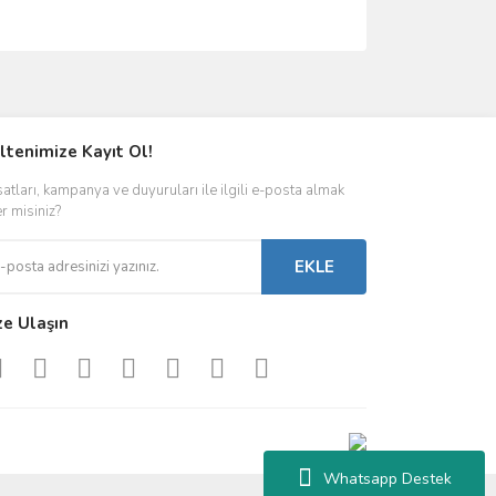
ımıza iletebilirsiniz.
ltenimize Kayıt Ol!
satları, kampanya ve duyuruları ile ilgili e-posta almak
er misiniz?
EKLE
ze Ulaşın
Whatsapp Destek