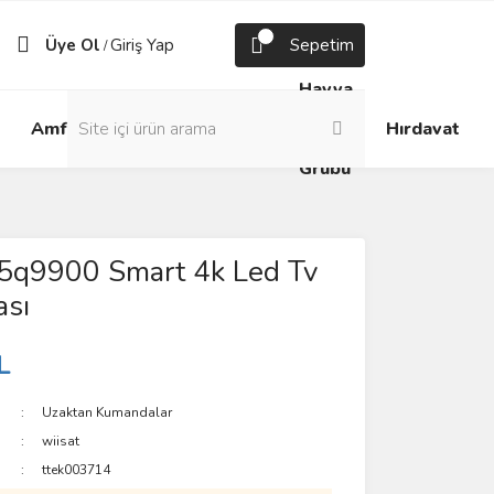
Üye Ol
Giriş Yap
Sepetim
/
Havya
Android
Grup
ve
Amfi
Hırdavat
Box
Prizler
Lehim
Grubu
55q9900 Smart 4k Led Tv
sı
L
Uzaktan Kumandalar
wiisat
ttek003714