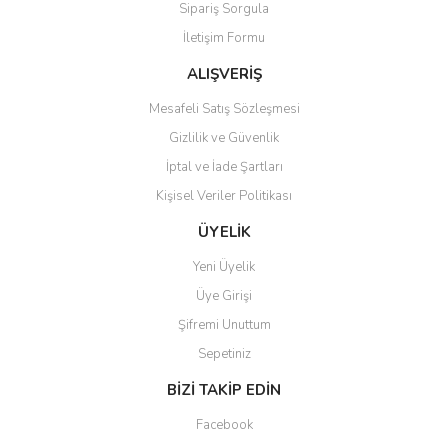
Sipariş Sorgula
Ürün bilgilerinde hatalar bulunuyor.
İletişim Formu
Ürün fiyatı diğer sitelerden daha pahalı.
Bu ürüne benzer farklı alternatifler olmalı.
ALIŞVERİŞ
Mesafeli Satış Sözleşmesi
Gizlilik ve Güvenlik
İptal ve İade Şartları
Kişisel Veriler Politikası
Gönder
ÜYELİK
Yeni Üyelik
Üye Girişi
Şifremi Unuttum
Sepetiniz
BİZİ TAKİP EDİN
Facebook