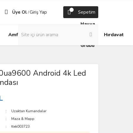
Üye Ol
Giriş Yap
Sepetim
/
Havya
Android
Grup
ve
Amfi
Hırdavat
Box
Prizler
Lehim
Grubu
50ua9600 Android 4k Led
ndası
L
Uzaktan Kumandalar
Maza & Mapp
ttek003723