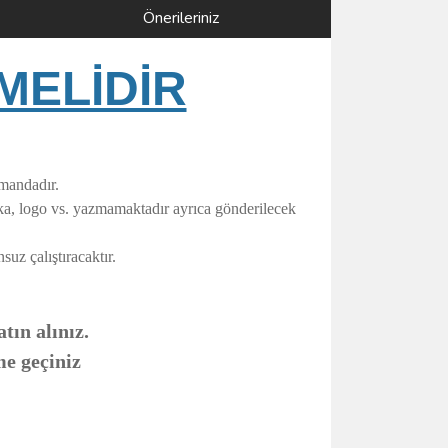
Önerileriniz
MELİDİR
umandadır.
rka, logo vs. yazmamaktadır ayrıca gönderilecek
uz çalıştıracaktır.
tın alınız.
me geçiniz