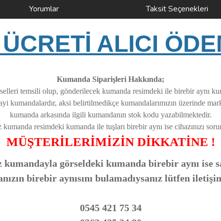
Yorumlar
Taksit Seçenekleri
ÜCRETİ ALICI ÖDE
Kumanda Siparişleri Hakkında;
elleri temsili olup, gönderilecek kumanda resimdeki ile birebir aynı k
nayi kumandalardır, aksi belirtilmedikçe kumandalarımızın üzerinde ma
kumanda arkasında ilgili kumandanın stok kodu yazabilmektedir.
z kumanda resimdeki kumanda ile tuşları birebir aynı ise cihazınızı soruns
MÜŞTERİLERİMİZİN DİKKATİNE !
 kumandayla görseldeki kumanda birebir aynı ise sa
zın birebir aynısını bulamadıysanız lütfen iletişi
0545 421 75 34