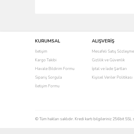
Bu ürünün fiyat bilgisi, resim, ürün açıklamalarında 
Görüş ve önerileriniz için teşekkür ederiz.
KURUMSAL
ALIŞVERİŞ
Ürün resmi kalitesiz, bozuk veya görüntülenemiyo
Ürün açıklamasında eksik bilgiler bulunuyor.
İletişim
Mesafeli Satış Sözleşme
Ürün bilgilerinde hatalar bulunuyor.
Kargo Takibi
Gizlilik ve Güvenlik
Ürün fiyatı diğer sitelerden daha pahalı.
Havale Bildirim Formu
İptal ve İade Şartları
Bu ürüne benzer farklı alternatifler olmalı.
Sipariş Sorgula
Kişisel Veriler Politikası
İletişim Formu
© Tüm hakları saklıdır. Kredi kartı bilgileriniz 256bit SSL 