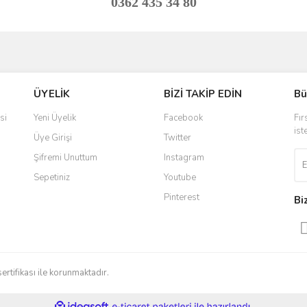
0362 435 34 80
ve diğer konularda yetersiz gördüğünüz noktaları öneri formunu kullanarak taraf
Bu ürüne ilk yorumu siz yapın!
ÜYELİK
BİZİ TAKİP EDİN
Bü
r.
Yorum Yaz
si
Yeni Üyelik
Facebook
Fır
ist
Üye Girişi
Twitter
Şifremi Unuttum
Instagram
Sepetiniz
Youtube
Pinterest
Bi
Gönder
sertifikası ile korunmaktadır.
ile
ideasoft
e-