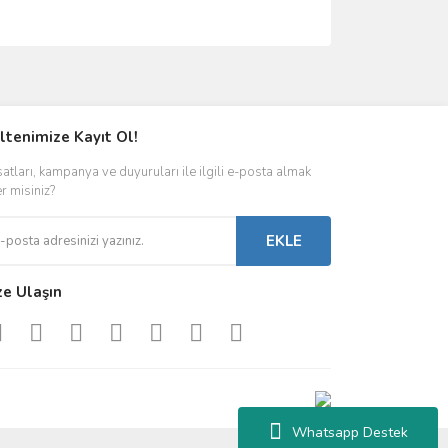
ımıza iletebilirsiniz.
ltenimize Kayıt Ol!
satları, kampanya ve duyuruları ile ilgili e-posta almak
er misiniz?
EKLE
ze Ulaşın
Whatsapp Destek