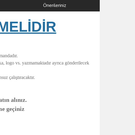
Önerileriniz
MELİDİR
umandadır.
rka, logo vs. yazmamaktadır ayrıca gönderilecek
uz çalıştıracaktır.
tın alınız.
me geçiniz