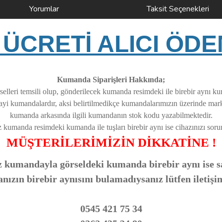
Yorumlar
Taksit Seçenekleri
ÜCRETİ ALICI ÖDE
Kumanda Siparişleri Hakkında;
elleri temsili olup, gönderilecek kumanda resimdeki ile birebir aynı k
nayi kumandalardır, aksi belirtilmedikçe kumandalarımızın üzerinde ma
kumanda arkasında ilgili kumandanın stok kodu yazabilmektedir.
z kumanda resimdeki kumanda ile tuşları birebir aynı ise cihazınızı soruns
MÜŞTERİLERİMİZİN DİKKATİNE !
 kumandayla görseldeki kumanda birebir aynı ise sa
zın birebir aynısını bulamadıysanız lütfen iletişi
0545 421 75 34