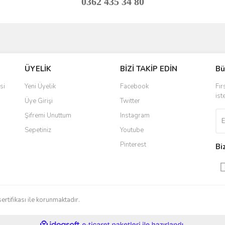
0362 435 34 80
ve diğer konularda yetersiz gördüğünüz noktaları öneri formunu kullanarak taraf
Bu ürüne ilk yorumu siz yapın!
ÜYELİK
BİZİ TAKİP EDİN
Bü
r.
Yorum Yaz
si
Yeni Üyelik
Facebook
Fır
ist
Üye Girişi
Twitter
Şifremi Unuttum
Instagram
Sepetiniz
Youtube
Pinterest
Bi
Gönder
sertifikası ile korunmaktadır.
ile
ideasoft
e-