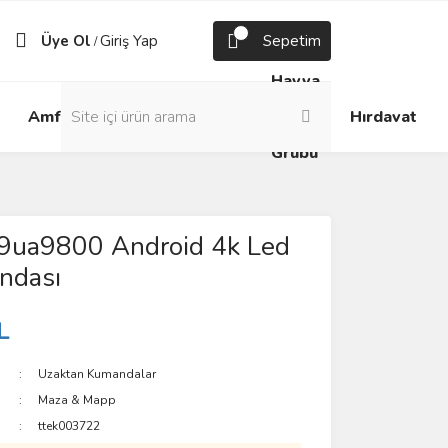
Üye Ol
Giriş Yap
Sepetim
/
Havya
Android
Grup
ve
Amfi
Hırdavat
Box
Prizler
Lehim
Grubu
49ua9800 Android 4k Led
ndası
L
Uzaktan Kumandalar
Maza & Mapp
ttek003722