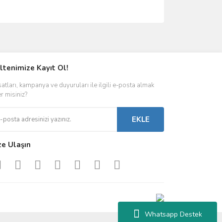
ımıza iletebilirsiniz.
ltenimize Kayıt Ol!
satları, kampanya ve duyuruları ile ilgili e-posta almak
er misiniz?
EKLE
ze Ulaşın
Whatsapp Destek