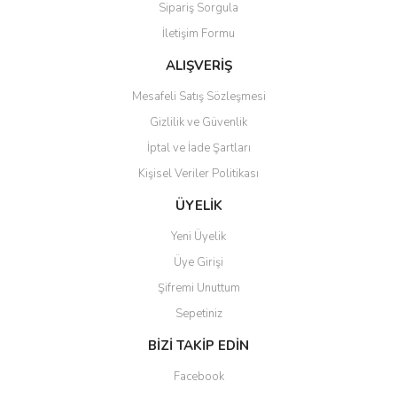
Sipariş Sorgula
Ürün bilgilerinde hatalar bulunuyor.
İletişim Formu
Ürün fiyatı diğer sitelerden daha pahalı.
Bu ürüne benzer farklı alternatifler olmalı.
ALIŞVERİŞ
Mesafeli Satış Sözleşmesi
Gizlilik ve Güvenlik
İptal ve İade Şartları
Kişisel Veriler Politikası
Gönder
ÜYELİK
Yeni Üyelik
Üye Girişi
Şifremi Unuttum
Sepetiniz
BİZİ TAKİP EDİN
Facebook