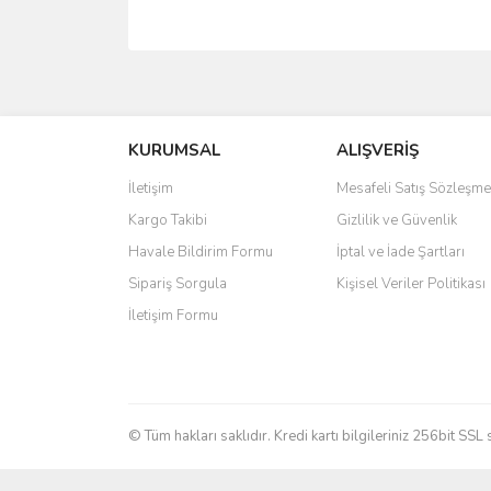
Bu ürünün fiyat bilgisi, resim, ürün açıklamalarında 
Görüş ve önerileriniz için teşekkür ederiz.
KURUMSAL
ALIŞVERİŞ
Ürün resmi kalitesiz, bozuk veya görüntülenemiyo
Ürün açıklamasında eksik bilgiler bulunuyor.
İletişim
Mesafeli Satış Sözleşme
Ürün bilgilerinde hatalar bulunuyor.
Kargo Takibi
Gizlilik ve Güvenlik
Ürün fiyatı diğer sitelerden daha pahalı.
Havale Bildirim Formu
İptal ve İade Şartları
Bu ürüne benzer farklı alternatifler olmalı.
Sipariş Sorgula
Kişisel Veriler Politikası
İletişim Formu
© Tüm hakları saklıdır. Kredi kartı bilgileriniz 256bit SSL 