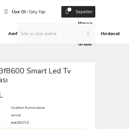
Üye Ol
Giriş Yap
Sepetim
/
Havya
Android
Grup
ve
Amfi
Hırdavat
Box
Prizler
Lehim
Grubu
43f8600 Smart Led Tv
sı
L
Uzaktan Kumandalar
wiisat
ttek003710