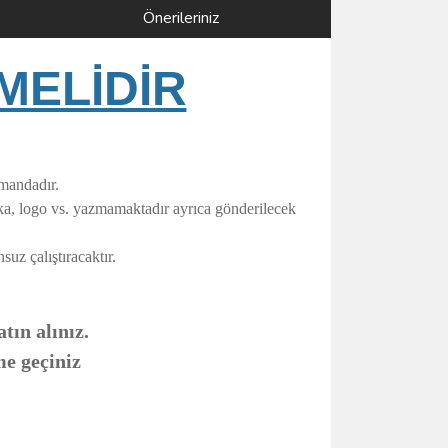
Önerileriniz
MELİDİR
umandadır.
rka, logo vs. yazmamaktadır ayrıca gönderilecek
uz çalıştıracaktır.
tın alınız.
me geçiniz