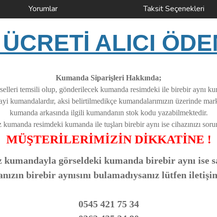
Yorumlar
Taksit Seçenekleri
ÜCRETİ ALICI ÖDE
Kumanda Siparişleri Hakkında;
elleri temsili olup, gönderilecek kumanda resimdeki ile birebir aynı k
nayi kumandalardır, aksi belirtilmedikçe kumandalarımızın üzerinde ma
kumanda arkasında ilgili kumandanın stok kodu yazabilmektedir.
z kumanda resimdeki kumanda ile tuşları birebir aynı ise cihazınızı soruns
MÜŞTERİLERİMİZİN DİKKATİNE !
 kumandayla görseldeki kumanda birebir aynı ise sa
zın birebir aynısını bulamadıysanız lütfen iletişi
0545 421 75 34