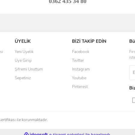
0362 435 34 80
ve diğer konularda yetersiz gördüğünüz noktaları öneri formunu kullanarak taraf
Bu ürüne ilk yorumu siz yapın!
ÜYELİK
BİZİ TAKİP EDİN
Bü
r.
Yorum Yaz
si
Yeni Üyelik
Facebook
Fır
ist
Üye Girişi
Twitter
Şifremi Unuttum
Instagram
Sepetiniz
Youtube
Pinterest
Bi
Gönder
sertifikası ile korunmaktadır.
ile
ideasoft
e-