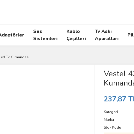
Ses
Kablo
Tv Askı
Adaptörler
Pil
Sistemleri
Çeşitleri
Aparatları
 Led Tv Kumandası
Vestel 
Kumanda
237,87 T
Kategori
Marka
Stok Kodu