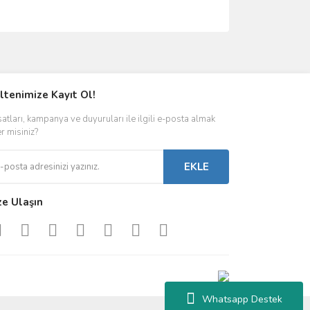
ımıza iletebilirsiniz.
ltenimize Kayıt Ol!
satları, kampanya ve duyuruları ile ilgili e-posta almak
er misiniz?
EKLE
ze Ulaşın
Whatsapp Destek