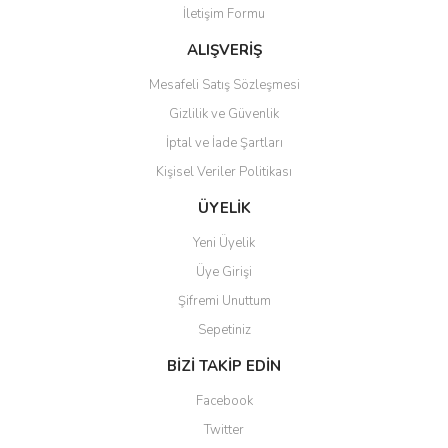
İletişim Formu
Ürün fiyatı diğer sitelerden daha pahalı.
Bu ürüne benzer farklı alternatifler olmalı.
ALIŞVERİŞ
Mesafeli Satış Sözleşmesi
Gizlilik ve Güvenlik
İptal ve İade Şartları
Kişisel Veriler Politikası
Gönder
ÜYELİK
Yeni Üyelik
Üye Girişi
Şifremi Unuttum
Sepetiniz
BİZİ TAKİP EDİN
Facebook
Twitter