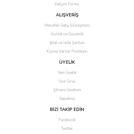
İletişim Formu
Ürün fiyatı diğer sitelerden daha pahalı.
Bu ürüne benzer farklı alternatifler olmalı.
ALIŞVERİŞ
Mesafeli Satış Sözleşmesi
Gizlilik ve Güvenlik
İptal ve İade Şartları
Kişisel Veriler Politikası
Gönder
ÜYELİK
Yeni Üyelik
Üye Girişi
Şifremi Unuttum
Sepetiniz
BİZİ TAKİP EDİN
Facebook
Twitter