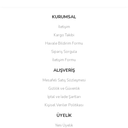
Bu ürünün fiyat bilgisi, resim, ürün açıklamalarında ve diğer
konularda yetersiz gördüğünüz noktaları öneri formunu kullanarak
Bu ürüne ilk yorumu siz yapın!
KURUMSAL
tarafımıza iletebilirsiniz.
Görüş ve önerileriniz için teşekkür ederiz.
İletişim
Yorum Yaz
Kargo Takibi
Ürün resmi kalitesiz, bozuk veya görüntülenemiyor.
Havale Bildirim Formu
Ürün açıklamasında eksik bilgiler bulunuyor.
Sipariş Sorgula
Ürün bilgilerinde hatalar bulunuyor.
İletişim Formu
Ürün fiyatı diğer sitelerden daha pahalı.
Bu ürüne benzer farklı alternatifler olmalı.
ALIŞVERİŞ
Mesafeli Satış Sözleşmesi
Gizlilik ve Güvenlik
İptal ve İade Şartları
Kişisel Veriler Politikası
Gönder
ÜYELİK
Yeni Üyelik