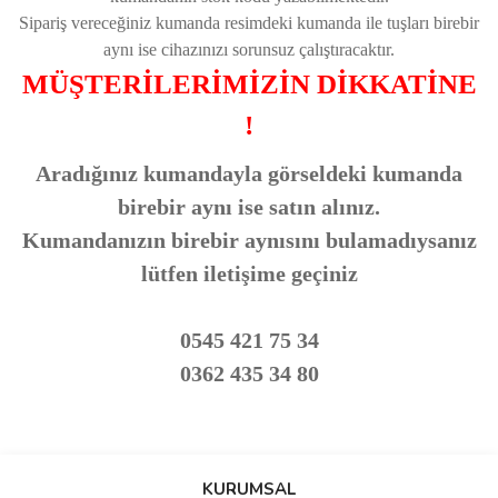
Sipariş vereceğiniz kumanda resimdeki kumanda ile tuşları birebir
aynı ise cihazınızı sorunsuz çalıştıracaktır.
MÜŞTERİLERİMİZİN DİKKATİNE
!
Aradığınız kumandayla görseldeki kumanda
birebir aynı ise satın alınız.
Kumandanızın birebir aynısını bulamadıysanız
lütfen iletişime geçiniz
0545 421 75 34
0362 435 34 80
Bu ürünün fiyat bilgisi, resim, ürün açıklamalarında ve diğer
konularda yetersiz gördüğünüz noktaları öneri formunu kullanarak
Bu ürüne ilk yorumu siz yapın!
KURUMSAL
tarafımıza iletebilirsiniz.