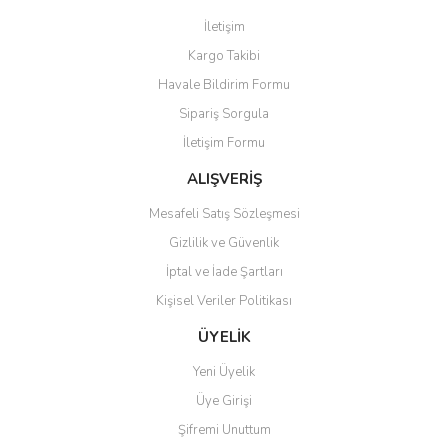
Görüş ve önerileriniz için teşekkür ederiz.
İletişim
Yorum Yaz
Kargo Takibi
Ürün resmi kalitesiz, bozuk veya görüntülenemiyor.
Havale Bildirim Formu
Ürün açıklamasında eksik bilgiler bulunuyor.
Sipariş Sorgula
Ürün bilgilerinde hatalar bulunuyor.
İletişim Formu
Ürün fiyatı diğer sitelerden daha pahalı.
Bu ürüne benzer farklı alternatifler olmalı.
ALIŞVERİŞ
Mesafeli Satış Sözleşmesi
Gizlilik ve Güvenlik
İptal ve İade Şartları
Kişisel Veriler Politikası
Gönder
ÜYELİK
Yeni Üyelik
Üye Girişi
Şifremi Unuttum