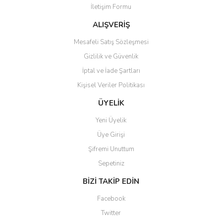
İletişim Formu
Ürün fiyatı diğer sitelerden daha pahalı.
Bu ürüne benzer farklı alternatifler olmalı.
ALIŞVERİŞ
Mesafeli Satış Sözleşmesi
Gizlilik ve Güvenlik
İptal ve İade Şartları
Kişisel Veriler Politikası
Gönder
ÜYELİK
Yeni Üyelik
Üye Girişi
Şifremi Unuttum
Sepetiniz
BİZİ TAKİP EDİN
Facebook
Twitter