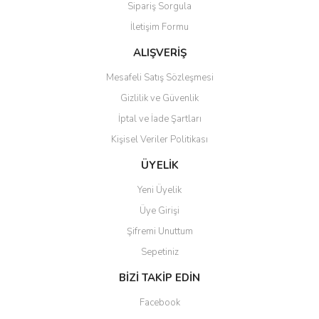
Sipariş Sorgula
Ürün bilgilerinde hatalar bulunuyor.
İletişim Formu
Ürün fiyatı diğer sitelerden daha pahalı.
Bu ürüne benzer farklı alternatifler olmalı.
ALIŞVERİŞ
Mesafeli Satış Sözleşmesi
Gizlilik ve Güvenlik
İptal ve İade Şartları
Kişisel Veriler Politikası
Gönder
ÜYELİK
Yeni Üyelik
Üye Girişi
Şifremi Unuttum
Sepetiniz
BİZİ TAKİP EDİN
Facebook