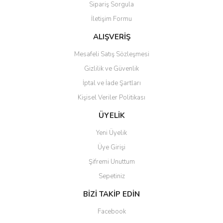
Sipariş Sorgula
Ürün bilgilerinde hatalar bulunuyor.
İletişim Formu
Ürün fiyatı diğer sitelerden daha pahalı.
Bu ürüne benzer farklı alternatifler olmalı.
ALIŞVERİŞ
Mesafeli Satış Sözleşmesi
Gizlilik ve Güvenlik
İptal ve İade Şartları
Kişisel Veriler Politikası
Gönder
ÜYELİK
Yeni Üyelik
Üye Girişi
Şifremi Unuttum
Sepetiniz
BİZİ TAKİP EDİN
Facebook