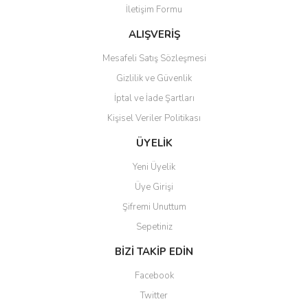
İletişim Formu
Ürün fiyatı diğer sitelerden daha pahalı.
Bu ürüne benzer farklı alternatifler olmalı.
ALIŞVERİŞ
Mesafeli Satış Sözleşmesi
Gizlilik ve Güvenlik
İptal ve İade Şartları
Kişisel Veriler Politikası
Gönder
ÜYELİK
Yeni Üyelik
Üye Girişi
Şifremi Unuttum
Sepetiniz
BİZİ TAKİP EDİN
Facebook
Twitter