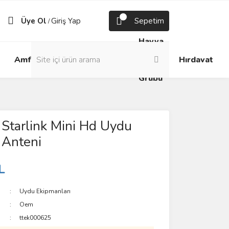
Üye Ol
Giriş Yap
Sepetim
/
Havya
Android
Grup
ve
Amfi
Hırdavat
Box
Prizler
Lehim
Grubu
Starlink Mini Hd Uydu
i Anteni
L
Uydu Ekipmanları
Oem
ttek000625