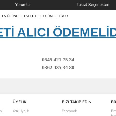
Yorumlar
Taksit Seçenekleri
ANTEN ÜRÜNLER TEST EDİLEREK GÖNDERİLİYOR
İ ALICI ÖDEMELİ
0545 421 75 34
0362 435 34 80
ve diğer konularda yetersiz gördüğünüz noktaları öneri formunu kullanarak taraf
Bu ürüne ilk yorumu siz yapın!
ÜYELİK
BİZİ TAKİP EDİN
Bü
r.
Yorum Yaz
si
Yeni Üyelik
Facebook
Fır
ist