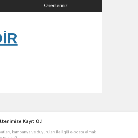
Önerileriniz
DİR
ımıza iletebilirsiniz.
ltenimize Kayıt Ol!
satları, kampanya ve duyuruları ile ilgili e-posta almak
er misiniz?