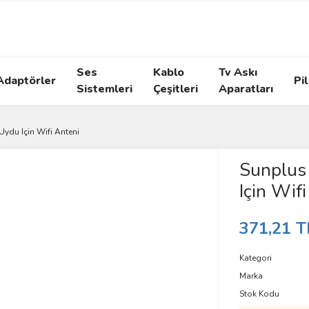
Ses
Kablo
Tv Askı
Adaptörler
Pil
Sistemleri
Çeşitleri
Aparatları
Uydu Için Wifi Anteni
Sunplus 
Için Wif
371,21 T
Kategori
Marka
Stok Kodu