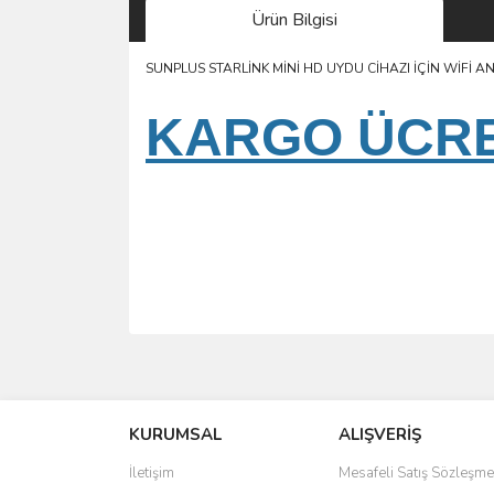
Ürün Bilgisi
SUNPLUS STARLİNK MİNİ HD UYDU CİHAZI İÇİN WİFİ 
KARGO ÜCRET
Bu ürünün fiyat bilgisi, resim, ürün açıklamalarında 
Görüş ve önerileriniz için teşekkür ederiz.
KURUMSAL
ALIŞVERİŞ
Ürün resmi kalitesiz, bozuk veya görüntülenemiyo
Ürün açıklamasında eksik bilgiler bulunuyor.
İletişim
Mesafeli Satış Sözleşme