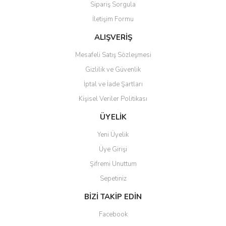
Sipariş Sorgula
Ürün bilgilerinde hatalar bulunuyor.
İletişim Formu
Ürün fiyatı diğer sitelerden daha pahalı.
Bu ürüne benzer farklı alternatifler olmalı.
ALIŞVERİŞ
Mesafeli Satış Sözleşmesi
Gizlilik ve Güvenlik
İptal ve İade Şartları
Kişisel Veriler Politikası
Gönder
ÜYELİK
Yeni Üyelik
Üye Girişi
Şifremi Unuttum
Sepetiniz
BİZİ TAKİP EDİN
Facebook