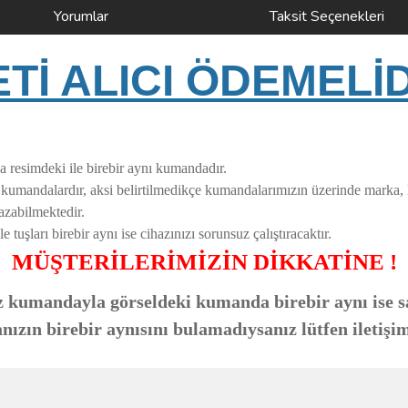
Yorumlar
Taksit Seçenekleri
İ ALICI ÖDEMELİ
a resimdeki ile birebir aynı kumandadır.
i kumandalardır, aksi belirtilmedikçe kumandalarımızın üzerinde marka,
azabilmektedir.
uşları birebir aynı ise cihazınızı sorunsuz çalıştıracaktır.
MÜŞTERİLERİMİZİN DİKKATİNE !
 kumandayla görseldeki kumanda birebir aynı ise sa
zın birebir aynısını bulamadıysanız lütfen iletişim
ve diğer konularda yetersiz gördüğünüz noktaları öneri formunu kullanarak taraf