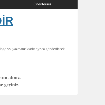
Önerileriniz
DİR
 logo vs. yazmamaktadır ayrıca gönderilecek
tın alınız.
e geçiniz.
ımıza iletebilirsiniz.