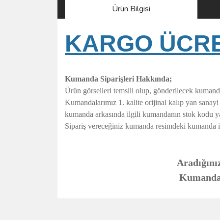
Ürün Bilgisi
KARGO ÜCRET
Kumanda Siparişleri Hakkında;
Ürün görselleri temsili olup, gönderilecek kumand
Kumandalarımız 1. kalite orijinal kalıp yan sanay
kumanda arkasında ilgili kumandanın stok kodu y
Sipariş vereceğiniz kumanda resimdeki kumanda ile t
Aradığınız
Kumandanı
Bu ürünün fiyat bilgisi, resim, ürün açıklamalarında 
Görüş ve önerileriniz için teşekkür ederiz.