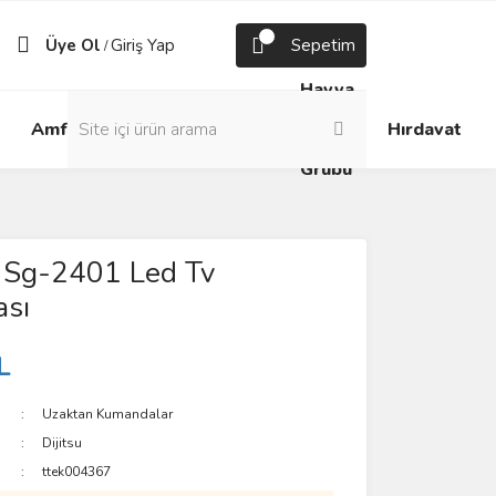
Üye Ol
Giriş Yap
Sepetim
/
Havya
Android
Grup
ve
Amfi
Hırdavat
Box
Prizler
Lehim
Grubu
 Sg-2401 Led Tv
sı
L
Uzaktan Kumandalar
Dijitsu
ttek004367