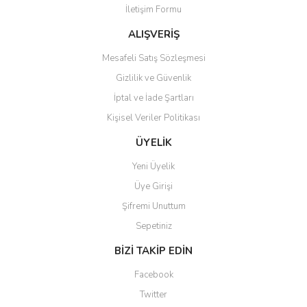
İletişim Formu
Ürün fiyatı diğer sitelerden daha pahalı.
Bu ürüne benzer farklı alternatifler olmalı.
ALIŞVERİŞ
Mesafeli Satış Sözleşmesi
Gizlilik ve Güvenlik
İptal ve İade Şartları
Kişisel Veriler Politikası
Gönder
ÜYELİK
Yeni Üyelik
Üye Girişi
Şifremi Unuttum
Sepetiniz
BİZİ TAKİP EDİN
Facebook
Twitter