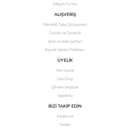
İletişim Formu
Ürün fiyatı diğer sitelerden daha pahalı.
Bu ürüne benzer farklı alternatifler olmalı.
ALIŞVERİŞ
Mesafeli Satış Sözleşmesi
Gizlilik ve Güvenlik
İptal ve İade Şartları
Kişisel Veriler Politikası
Gönder
ÜYELİK
Yeni Üyelik
Üye Girişi
Şifremi Unuttum
Sepetiniz
BİZİ TAKİP EDİN
Facebook
Twitter