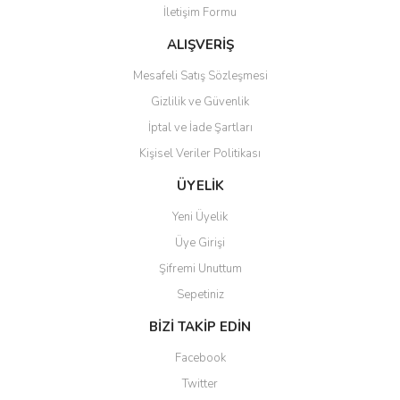
İletişim Formu
Ürün fiyatı diğer sitelerden daha pahalı.
Bu ürüne benzer farklı alternatifler olmalı.
ALIŞVERİŞ
Mesafeli Satış Sözleşmesi
Gizlilik ve Güvenlik
İptal ve İade Şartları
Kişisel Veriler Politikası
Gönder
ÜYELİK
Yeni Üyelik
Üye Girişi
Şifremi Unuttum
Sepetiniz
BİZİ TAKİP EDİN
Facebook
Twitter