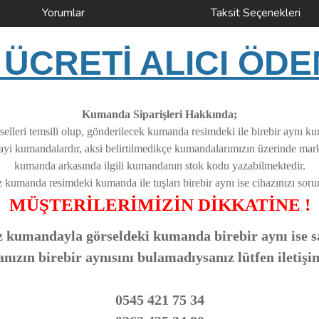
Yorumlar
Taksit Seçenekleri
ÜCRETİ ALICI ÖDE
Kumanda Siparişleri Hakkında;
elleri temsili olup, gönderilecek kumanda resimdeki ile birebir aynı k
nayi kumandalardır, aksi belirtilmedikçe kumandalarımızın üzerinde ma
kumanda arkasında ilgili kumandanın stok kodu yazabilmektedir.
z kumanda resimdeki kumanda ile tuşları birebir aynı ise cihazınızı soruns
MÜŞTERİLERİMİZİN DİKKATİNE !
 kumandayla görseldeki kumanda birebir aynı ise sa
zın birebir aynısını bulamadıysanız lütfen iletişi
0545 421 75 34