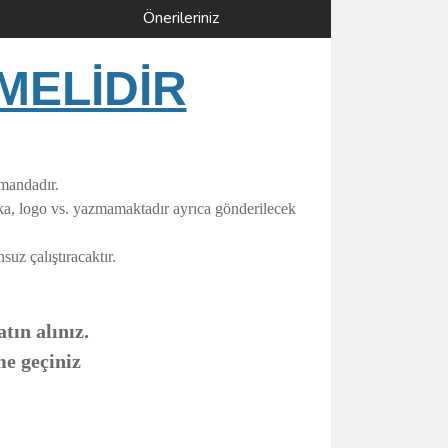
Önerileriniz
MELİDİR
umandadır.
rka, logo vs. yazmamaktadır ayrıca gönderilecek
uz çalıştıracaktır.
tın alınız.
me geçiniz