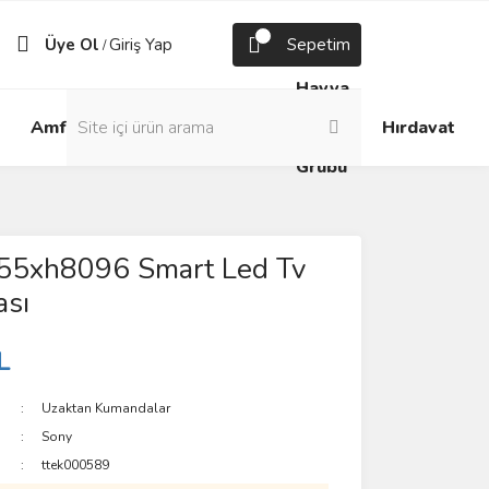
Üye Ol
Giriş Yap
Sepetim
/
Havya
Android
Grup
ve
Amfi
Hırdavat
Box
Prizler
Lehim
Grubu
55xh8096 Smart Led Tv
sı
L
Uzaktan Kumandalar
Sony
ttek000589