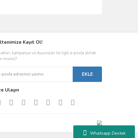
ımıza iletebilirsiniz.
ltenimize Kayıt Ol!
satları, kampanya ve duyuruları ile ilgili e-posta almak
er misiniz?
EKLE
ze Ulaşın
Whatsapp Destek