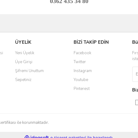
0362 435 34 80
ve diğer konularda yetersiz gördüğünüz noktaları öneri formunu kullanarak taraf
Bu ürüne ilk yorumu siz yapın!
ÜYELİK
BİZİ TAKİP EDİN
Bü
r.
Yorum Yaz
si
Yeni Üyelik
Facebook
Fır
ist
Üye Girişi
Twitter
Şifremi Unuttum
Instagram
Sepetiniz
Youtube
Pinterest
Bi
Gönder
sertifikası ile korunmaktadır.
ile
ideasoft
e-