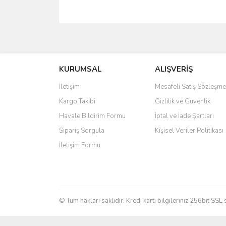
Bu ürünün fiyat bilgisi, resim, ürün açıklamalarında 
Görüş ve önerileriniz için teşekkür ederiz.
KURUMSAL
ALIŞVERİŞ
Ürün resmi kalitesiz, bozuk veya görüntülenemiyo
Ürün açıklamasında eksik bilgiler bulunuyor.
İletişim
Mesafeli Satış Sözleşme
Ürün bilgilerinde hatalar bulunuyor.
Kargo Takibi
Gizlilik ve Güvenlik
Ürün fiyatı diğer sitelerden daha pahalı.
Havale Bildirim Formu
İptal ve İade Şartları
Bu ürüne benzer farklı alternatifler olmalı.
Sipariş Sorgula
Kişisel Veriler Politikası
İletişim Formu
© Tüm hakları saklıdır. Kredi kartı bilgileriniz 256bit SSL 