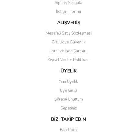
Sipariş Sorgula
Ürün bilgilerinde hatalar bulunuyor.
İletişim Formu
Ürün fiyatı diğer sitelerden daha pahalı.
Bu ürüne benzer farklı alternatifler olmalı.
ALIŞVERİŞ
Mesafeli Satış Sözleşmesi
Gizlilik ve Güvenlik
İptal ve İade Şartları
Kişisel Veriler Politikası
Gönder
ÜYELİK
Yeni Üyelik
Üye Girişi
Şifremi Unuttum
Sepetiniz
BİZİ TAKİP EDİN
Facebook