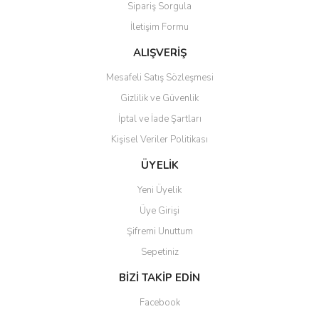
Sipariş Sorgula
Ürün bilgilerinde hatalar bulunuyor.
İletişim Formu
Ürün fiyatı diğer sitelerden daha pahalı.
Bu ürüne benzer farklı alternatifler olmalı.
ALIŞVERİŞ
Mesafeli Satış Sözleşmesi
Gizlilik ve Güvenlik
İptal ve İade Şartları
Kişisel Veriler Politikası
Gönder
ÜYELİK
Yeni Üyelik
Üye Girişi
Şifremi Unuttum
Sepetiniz
BİZİ TAKİP EDİN
Facebook