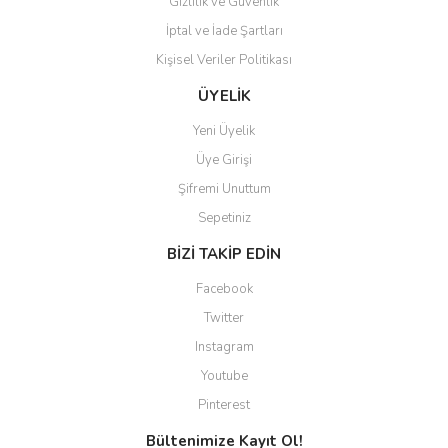
Gizlilik ve Güvenlik
İptal ve İade Şartları
Kişisel Veriler Politikası
Gönder
ÜYELİK
Yeni Üyelik
Üye Girişi
Şifremi Unuttum
Sepetiniz
BİZİ TAKİP EDİN
Facebook
Twitter
Instagram
Youtube
Pinterest
Bültenimize Kayıt Ol!