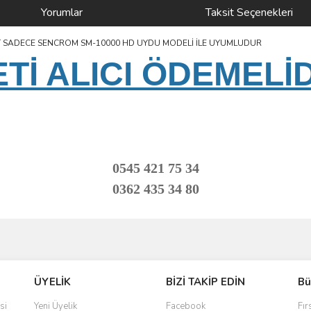
Yorumlar
Taksit Seçenekleri
T SADECE SENCROM SM-10000 HD UYDU MODELİ İLE UYUMLUDUR
İ ALICI ÖDEMELİ
0545 421 75 34
0362 435 34 80
ve diğer konularda yetersiz gördüğünüz noktaları öneri formunu kullanarak taraf
Bu ürüne ilk yorumu siz yapın!
ÜYELİK
BİZİ TAKİP EDİN
Bü
r.
Yorum Yaz
si
Yeni Üyelik
Facebook
Fır