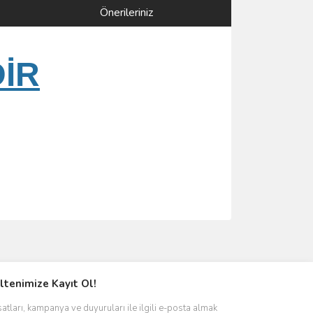
Önerileriniz
DİR
ımıza iletebilirsiniz.
ltenimize Kayıt Ol!
satları, kampanya ve duyuruları ile ilgili e-posta almak