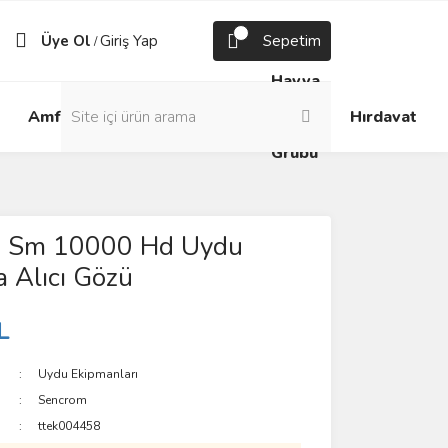
Üye Ol
Giriş Yap
Sepetim
/
Havya
Android
Grup
ve
Amfi
Hırdavat
Box
Prizler
Lehim
Grubu
 Sm 10000 Hd Uydu
 Alıcı Gözü
L
Uydu Ekipmanları
Sencrom
ttek004458