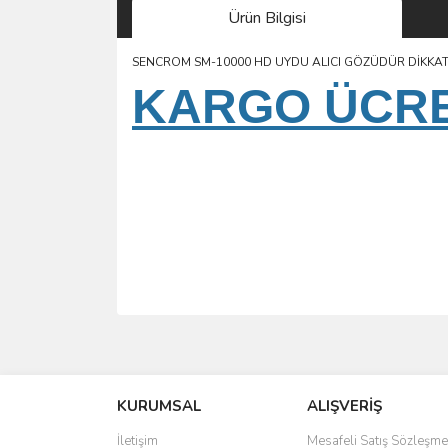
Ürün Bilgisi
SENCROM SM-10000 HD UYDU ALICI GÖZÜDÜR DİKKA
KARGO ÜCRET
Bu ürünün fiyat bilgisi, resim, ürün açıklamalarında 
Görüş ve önerileriniz için teşekkür ederiz.
KURUMSAL
ALIŞVERİŞ
Ürün resmi kalitesiz, bozuk veya görüntülenemiyo
Ürün açıklamasında eksik bilgiler bulunuyor.
İletişim
Mesafeli Satış Sözleşme