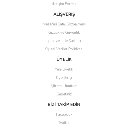
İletişim Formu
Ürün fiyatı diğer sitelerden daha pahalı.
Bu ürüne benzer farklı alternatifler olmalı.
ALIŞVERİŞ
Mesafeli Satış Sözleşmesi
Gizlilik ve Güvenlik
İptal ve İade Şartları
Kişisel Veriler Politikası
Gönder
ÜYELİK
Yeni Üyelik
Üye Girişi
Şifremi Unuttum
Sepetiniz
BİZİ TAKİP EDİN
Facebook
Twitter