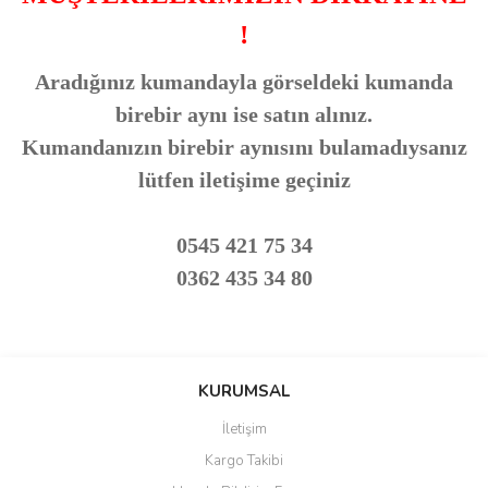
!
Aradığınız kumandayla görseldeki kumanda
birebir aynı ise satın alınız.
Kumandanızın birebir aynısını bulamadıysanız
lütfen iletişime geçiniz
0545 421 75 34
0362 435 34 80
Bu ürünün fiyat bilgisi, resim, ürün açıklamalarında ve diğer
konularda yetersiz gördüğünüz noktaları öneri formunu kullanarak
Bu ürüne ilk yorumu siz yapın!
KURUMSAL
tarafımıza iletebilirsiniz.
Görüş ve önerileriniz için teşekkür ederiz.
İletişim
Yorum Yaz
Kargo Takibi
Ürün resmi kalitesiz, bozuk veya görüntülenemiyor.