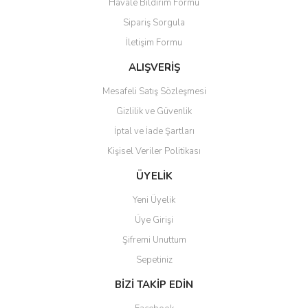
Havale Bildirim Formu
Ürün açıklamasında eksik bilgiler bulunuyor.
Sipariş Sorgula
Ürün bilgilerinde hatalar bulunuyor.
İletişim Formu
Ürün fiyatı diğer sitelerden daha pahalı.
Bu ürüne benzer farklı alternatifler olmalı.
ALIŞVERİŞ
Mesafeli Satış Sözleşmesi
Gizlilik ve Güvenlik
İptal ve İade Şartları
Kişisel Veriler Politikası
Gönder
ÜYELİK
Yeni Üyelik
Üye Girişi
Şifremi Unuttum
Sepetiniz
BİZİ TAKİP EDİN