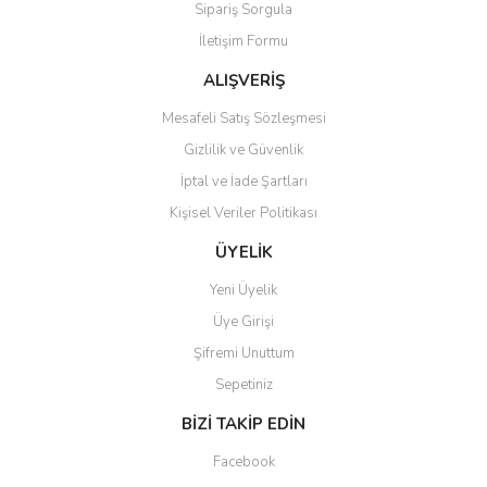
Sipariş Sorgula
Ürün bilgilerinde hatalar bulunuyor.
İletişim Formu
Ürün fiyatı diğer sitelerden daha pahalı.
Bu ürüne benzer farklı alternatifler olmalı.
ALIŞVERİŞ
Mesafeli Satış Sözleşmesi
Gizlilik ve Güvenlik
İptal ve İade Şartları
Kişisel Veriler Politikası
Gönder
ÜYELİK
Yeni Üyelik
Üye Girişi
Şifremi Unuttum
Sepetiniz
BİZİ TAKİP EDİN
Facebook