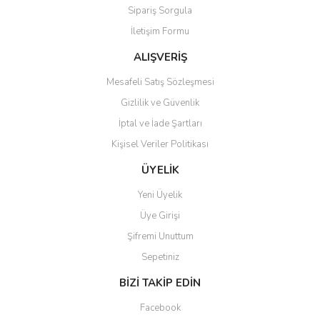
Sipariş Sorgula
Ürün bilgilerinde hatalar bulunuyor.
İletişim Formu
Ürün fiyatı diğer sitelerden daha pahalı.
Bu ürüne benzer farklı alternatifler olmalı.
ALIŞVERİŞ
Mesafeli Satış Sözleşmesi
Gizlilik ve Güvenlik
İptal ve İade Şartları
Kişisel Veriler Politikası
Gönder
ÜYELİK
Yeni Üyelik
Üye Girişi
Şifremi Unuttum
Sepetiniz
BİZİ TAKİP EDİN
Facebook