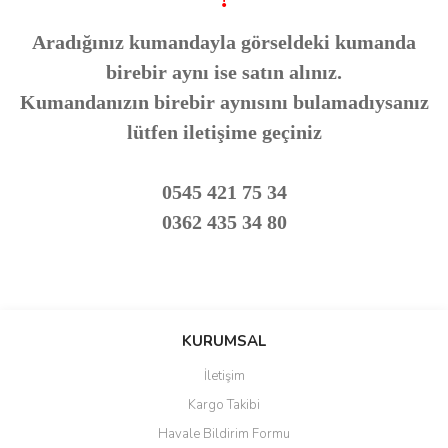
Aradığınız kumandayla görseldeki kumanda
birebir aynı ise satın alınız.
Kumandanızın birebir aynısını bulamadıysanız
lütfen iletişime geçiniz
0545 421 75 34
0362 435 34 80
Bu ürünün fiyat bilgisi, resim, ürün açıklamalarında ve diğer
konularda yetersiz gördüğünüz noktaları öneri formunu kullanarak
Bu ürüne ilk yorumu siz yapın!
KURUMSAL
tarafımıza iletebilirsiniz.
Görüş ve önerileriniz için teşekkür ederiz.
İletişim
Yorum Yaz
Kargo Takibi
Ürün resmi kalitesiz, bozuk veya görüntülenemiyor.
Havale Bildirim Formu
Ürün açıklamasında eksik bilgiler bulunuyor.