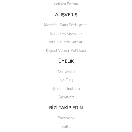
İletişim Formu
Ürün fiyatı diğer sitelerden daha pahalı.
Bu ürüne benzer farklı alternatifler olmalı.
ALIŞVERİŞ
Mesafeli Satış Sözleşmesi
Gizlilik ve Güvenlik
İptal ve İade Şartları
Kişisel Veriler Politikası
Gönder
ÜYELİK
Yeni Üyelik
Üye Girişi
Şifremi Unuttum
Sepetiniz
BİZİ TAKİP EDİN
Facebook
Twitter