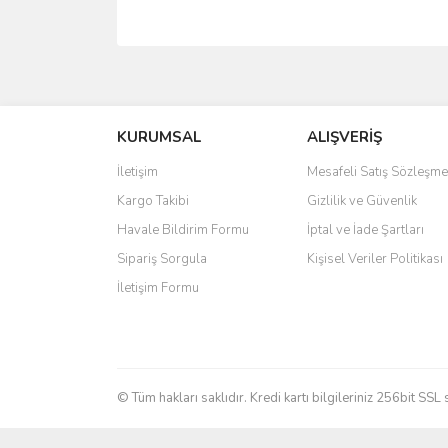
Bu ürünün fiyat bilgisi, resim, ürün açıklamalarında 
Görüş ve önerileriniz için teşekkür ederiz.
KURUMSAL
ALIŞVERİŞ
Ürün resmi kalitesiz, bozuk veya görüntülenemiyo
Ürün açıklamasında eksik bilgiler bulunuyor.
İletişim
Mesafeli Satış Sözleşme
Ürün bilgilerinde hatalar bulunuyor.
Kargo Takibi
Gizlilik ve Güvenlik
Ürün fiyatı diğer sitelerden daha pahalı.
Havale Bildirim Formu
İptal ve İade Şartları
Bu ürüne benzer farklı alternatifler olmalı.
Sipariş Sorgula
Kişisel Veriler Politikası
İletişim Formu
© Tüm hakları saklıdır. Kredi kartı bilgileriniz 256bit SSL 