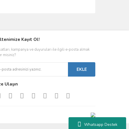
ımıza iletebilirsiniz.
ltenimize Kayıt Ol!
satları, kampanya ve duyuruları ile ilgili e-posta almak
er misiniz?
EKLE
ze Ulaşın
Whatsapp Destek