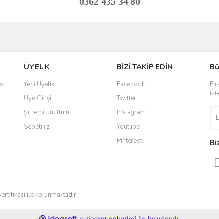
0362 435 34 80
ve diğer konularda yetersiz gördüğünüz noktaları öneri formunu kullanarak taraf
Bu ürüne ilk yorumu siz yapın!
ÜYELİK
BİZİ TAKİP EDİN
Bü
r.
Yorum Yaz
si
Yeni Üyelik
Facebook
Fır
ist
Üye Girişi
Twitter
Şifremi Unuttum
Instagram
Sepetiniz
Youtube
Pinterest
Bi
Gönder
sertifikası ile korunmaktadır.
ile
ideasoft
e-