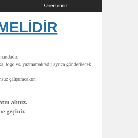
Önerileriniz
MELİDİR
umandadır.
rka, logo vs. yazmamaktadır ayrıca gönderilecek
uz çalıştıracaktır.
tın alınız.
me geçiniz