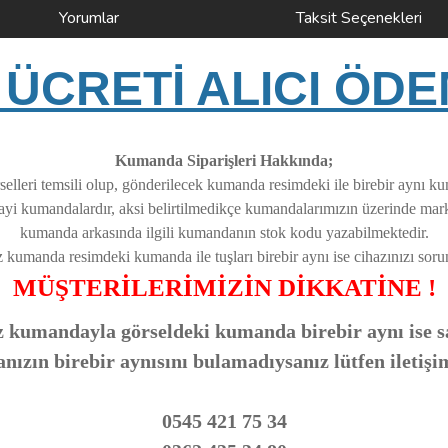
Yorumlar
Taksit Seçenekleri
ÜCRETİ ALICI ÖDE
Kumanda Siparişleri Hakkında;
elleri temsili olup, gönderilecek kumanda resimdeki ile birebir aynı k
nayi kumandalardır, aksi belirtilmedikçe kumandalarımızın üzerinde ma
kumanda arkasında ilgili kumandanın stok kodu yazabilmektedir.
z kumanda resimdeki kumanda ile tuşları birebir aynı ise cihazınızı soruns
MÜŞTERİLERİMİZİN DİKKATİNE !
 kumandayla görseldeki kumanda birebir aynı ise sa
zın birebir aynısını bulamadıysanız lütfen iletişi
0545 421 75 34