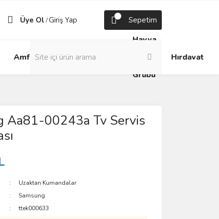
Üye Ol
Giriş Yap
Sepetim
/
Havya
Android
Grup
ve
Amfi
Hırdavat
Box
Prizler
Lehim
Grubu
 Aa81-00243a Tv Servis
sı
L
Uzaktan Kumandalar
Samsung
ttek000633