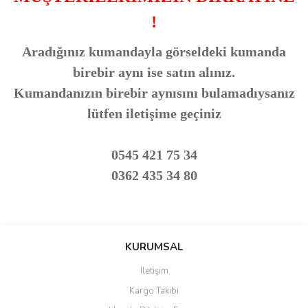
!
Aradığınız kumandayla görseldeki kumanda
birebir aynı ise satın alınız.
Kumandanızın birebir aynısını bulamadıysanız
lütfen iletişime geçiniz
0545 421 75 34
0362 435 34 80
Bu ürünün fiyat bilgisi, resim, ürün açıklamalarında ve diğer
konularda yetersiz gördüğünüz noktaları öneri formunu kullanarak
Bu ürüne ilk yorumu siz yapın!
KURUMSAL
tarafımıza iletebilirsiniz.
Görüş ve önerileriniz için teşekkür ederiz.
İletişim
Yorum Yaz
Kargo Takibi
Ürün resmi kalitesiz, bozuk veya görüntülenemiyor.