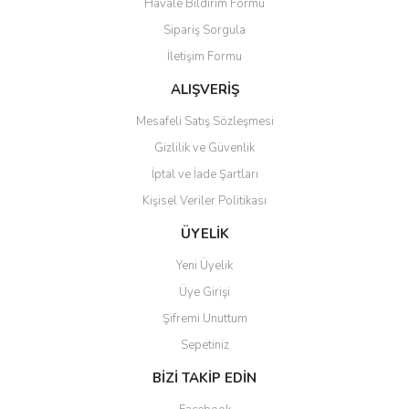
Havale Bildirim Formu
Ürün açıklamasında eksik bilgiler bulunuyor.
Sipariş Sorgula
Ürün bilgilerinde hatalar bulunuyor.
İletişim Formu
Ürün fiyatı diğer sitelerden daha pahalı.
Bu ürüne benzer farklı alternatifler olmalı.
ALIŞVERİŞ
Mesafeli Satış Sözleşmesi
Gizlilik ve Güvenlik
İptal ve İade Şartları
Kişisel Veriler Politikası
Gönder
ÜYELİK
Yeni Üyelik
Üye Girişi
Şifremi Unuttum
Sepetiniz
BİZİ TAKİP EDİN