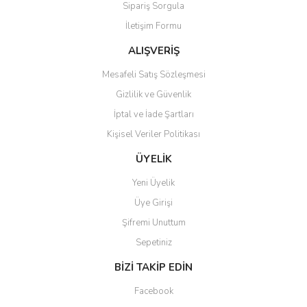
Sipariş Sorgula
Ürün bilgilerinde hatalar bulunuyor.
İletişim Formu
Ürün fiyatı diğer sitelerden daha pahalı.
Bu ürüne benzer farklı alternatifler olmalı.
ALIŞVERİŞ
Mesafeli Satış Sözleşmesi
Gizlilik ve Güvenlik
İptal ve İade Şartları
Kişisel Veriler Politikası
Gönder
ÜYELİK
Yeni Üyelik
Üye Girişi
Şifremi Unuttum
Sepetiniz
BİZİ TAKİP EDİN
Facebook