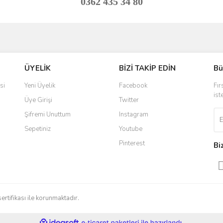
0362 435 34 80
ve diğer konularda yetersiz gördüğünüz noktaları öneri formunu kullanarak taraf
Bu ürüne ilk yorumu siz yapın!
ÜYELİK
BİZİ TAKİP EDİN
Bü
r.
Yorum Yaz
si
Yeni Üyelik
Facebook
Fır
ist
Üye Girişi
Twitter
Şifremi Unuttum
Instagram
Sepetiniz
Youtube
Pinterest
Bi
Gönder
sertifikası ile korunmaktadır.
ile
ideasoft
e-