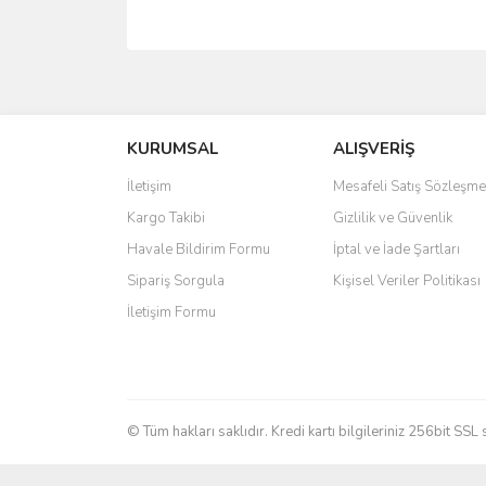
Bu ürünün fiyat bilgisi, resim, ürün açıklamalarında 
Görüş ve önerileriniz için teşekkür ederiz.
KURUMSAL
ALIŞVERİŞ
Ürün resmi kalitesiz, bozuk veya görüntülenemiyo
Ürün açıklamasında eksik bilgiler bulunuyor.
İletişim
Mesafeli Satış Sözleşme
Ürün bilgilerinde hatalar bulunuyor.
Kargo Takibi
Gizlilik ve Güvenlik
Ürün fiyatı diğer sitelerden daha pahalı.
Havale Bildirim Formu
İptal ve İade Şartları
Bu ürüne benzer farklı alternatifler olmalı.
Sipariş Sorgula
Kişisel Veriler Politikası
İletişim Formu
© Tüm hakları saklıdır. Kredi kartı bilgileriniz 256bit SSL 