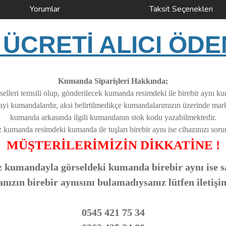
Yorumlar
Taksit Seçenekleri
ÜCRETİ ALICI ÖDE
Kumanda Siparişleri Hakkında;
elleri temsili olup, gönderilecek kumanda resimdeki ile birebir aynı k
nayi kumandalardır, aksi belirtilmedikçe kumandalarımızın üzerinde ma
kumanda arkasında ilgili kumandanın stok kodu yazabilmektedir.
z kumanda resimdeki kumanda ile tuşları birebir aynı ise cihazınızı soruns
MÜŞTERİLERİMİZİN DİKKATİNE !
 kumandayla görseldeki kumanda birebir aynı ise sa
zın birebir aynısını bulamadıysanız lütfen iletişi
0545 421 75 34