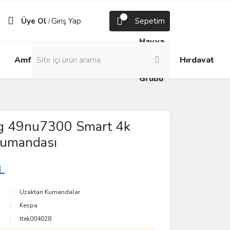
Üye Ol
Giriş Yap
Sepetim
/
Havya
Android
Grup
ve
Amfi
Hırdavat
Box
Prizler
Lehim
Grubu
 49nu7300 Smart 4k
Kumandası
L
Uzaktan Kumandalar
Kespa
ttek004028