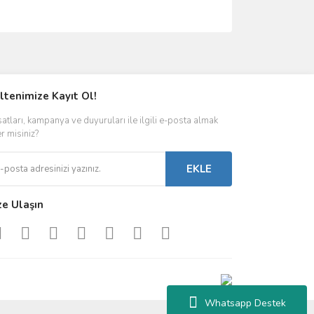
ımıza iletebilirsiniz.
ltenimize Kayıt Ol!
satları, kampanya ve duyuruları ile ilgili e-posta almak
er misiniz?
EKLE
ze Ulaşın
Whatsapp Destek