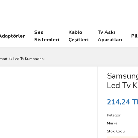
Ses
Kablo
Tv Askı
Adaptörler
Pil
Sistemleri
Çeşitleri
Aparatları
art 4k Led Tv Kumandası
Samsung
Led Tv 
214,24 T
Kategori
Marka
Stok Kodu