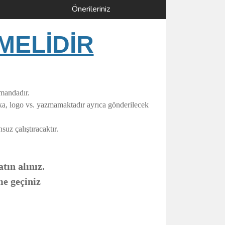
Önerileriniz
MELİDİR
umandadır.
rka, logo vs. yazmamaktadır ayrıca gönderilecek
uz çalıştıracaktır.
tın alınız.
me geçiniz