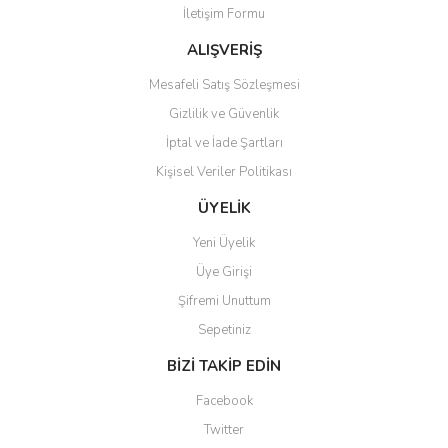
İletişim Formu
Ürün fiyatı diğer sitelerden daha pahalı.
Bu ürüne benzer farklı alternatifler olmalı.
ALIŞVERİŞ
Mesafeli Satış Sözleşmesi
Gizlilik ve Güvenlik
İptal ve İade Şartları
Kişisel Veriler Politikası
Gönder
ÜYELİK
Yeni Üyelik
Üye Girişi
Şifremi Unuttum
Sepetiniz
BİZİ TAKİP EDİN
Facebook
Twitter