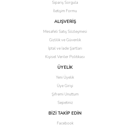
Sipariş Sorgula
Ürün bilgilerinde hatalar bulunuyor.
İletişim Formu
Ürün fiyatı diğer sitelerden daha pahalı.
Bu ürüne benzer farklı alternatifler olmalı.
ALIŞVERİŞ
Mesafeli Satış Sözleşmesi
Gizlilik ve Güvenlik
İptal ve İade Şartları
Kişisel Veriler Politikası
Gönder
ÜYELİK
Yeni Üyelik
Üye Girişi
Şifremi Unuttum
Sepetiniz
BİZİ TAKİP EDİN
Facebook