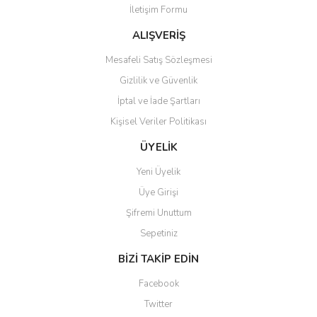
İletişim Formu
Ürün fiyatı diğer sitelerden daha pahalı.
Bu ürüne benzer farklı alternatifler olmalı.
ALIŞVERİŞ
Mesafeli Satış Sözleşmesi
Gizlilik ve Güvenlik
İptal ve İade Şartları
Kişisel Veriler Politikası
Gönder
ÜYELİK
Yeni Üyelik
Üye Girişi
Şifremi Unuttum
Sepetiniz
BİZİ TAKİP EDİN
Facebook
Twitter