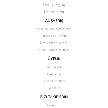
Sipariş Sorgula
Ürün bilgilerinde hatalar bulunuyor.
İletişim Formu
Ürün fiyatı diğer sitelerden daha pahalı.
Bu ürüne benzer farklı alternatifler olmalı.
ALIŞVERİŞ
Mesafeli Satış Sözleşmesi
Gizlilik ve Güvenlik
İptal ve İade Şartları
Kişisel Veriler Politikası
Gönder
ÜYELİK
Yeni Üyelik
Üye Girişi
Şifremi Unuttum
Sepetiniz
BİZİ TAKİP EDİN
Facebook