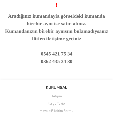
!
Aradığınız kumandayla görseldeki kumanda
birebir aynı ise satın alınız.
Kumandanızın birebir aynısını bulamadıysanız
lütfen iletişime geçiniz
0545 421 75 34
0362 435 34 80
Bu ürünün fiyat bilgisi, resim, ürün açıklamalarında ve diğer
konularda yetersiz gördüğünüz noktaları öneri formunu kullanarak
Bu ürüne ilk yorumu siz yapın!
KURUMSAL
tarafımıza iletebilirsiniz.
Görüş ve önerileriniz için teşekkür ederiz.
İletişim
Yorum Yaz
Kargo Takibi
Ürün resmi kalitesiz, bozuk veya görüntülenemiyor.
Havale Bildirim Formu
Ürün açıklamasında eksik bilgiler bulunuyor.