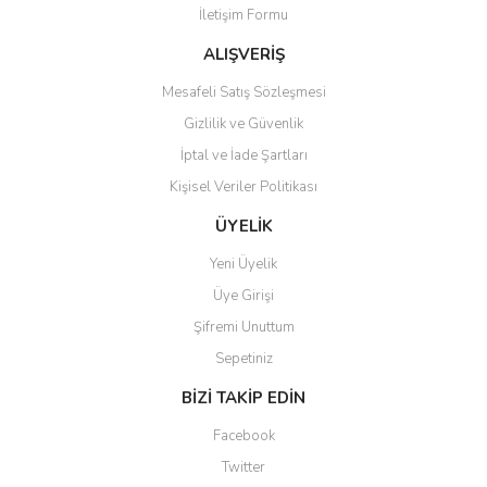
İletişim Formu
Ürün fiyatı diğer sitelerden daha pahalı.
Bu ürüne benzer farklı alternatifler olmalı.
ALIŞVERİŞ
Mesafeli Satış Sözleşmesi
Gizlilik ve Güvenlik
İptal ve İade Şartları
Kişisel Veriler Politikası
Gönder
ÜYELİK
Yeni Üyelik
Üye Girişi
Şifremi Unuttum
Sepetiniz
BİZİ TAKİP EDİN
Facebook
Twitter