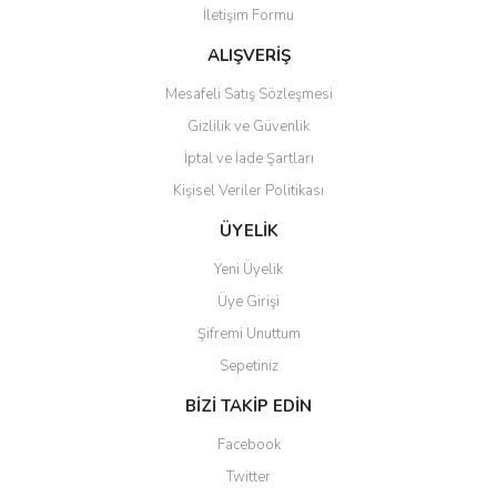
İletişim Formu
Ürün fiyatı diğer sitelerden daha pahalı.
Bu ürüne benzer farklı alternatifler olmalı.
ALIŞVERİŞ
Mesafeli Satış Sözleşmesi
Gizlilik ve Güvenlik
İptal ve İade Şartları
Kişisel Veriler Politikası
Gönder
ÜYELİK
Yeni Üyelik
Üye Girişi
Şifremi Unuttum
Sepetiniz
BİZİ TAKİP EDİN
Facebook
Twitter