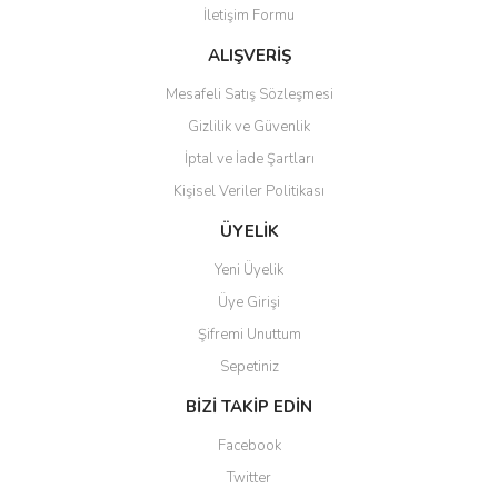
İletişim Formu
Ürün fiyatı diğer sitelerden daha pahalı.
Bu ürüne benzer farklı alternatifler olmalı.
ALIŞVERİŞ
Mesafeli Satış Sözleşmesi
Gizlilik ve Güvenlik
İptal ve İade Şartları
Kişisel Veriler Politikası
Gönder
ÜYELİK
Yeni Üyelik
Üye Girişi
Şifremi Unuttum
Sepetiniz
BİZİ TAKİP EDİN
Facebook
Twitter