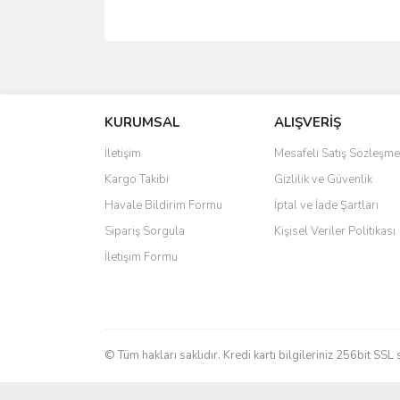
Bu ürünün fiyat bilgisi, resim, ürün açıklamalarında 
Görüş ve önerileriniz için teşekkür ederiz.
KURUMSAL
ALIŞVERİŞ
Ürün resmi kalitesiz, bozuk veya görüntülenemiyo
Ürün açıklamasında eksik bilgiler bulunuyor.
İletişim
Mesafeli Satış Sözleşme
Ürün bilgilerinde hatalar bulunuyor.
Kargo Takibi
Gizlilik ve Güvenlik
Ürün fiyatı diğer sitelerden daha pahalı.
Havale Bildirim Formu
İptal ve İade Şartları
Bu ürüne benzer farklı alternatifler olmalı.
Sipariş Sorgula
Kişisel Veriler Politikası
İletişim Formu
© Tüm hakları saklıdır. Kredi kartı bilgileriniz 256bit SSL 