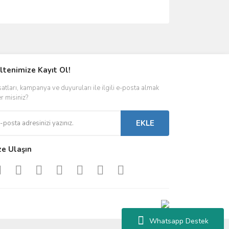
ımıza iletebilirsiniz.
ltenimize Kayıt Ol!
satları, kampanya ve duyuruları ile ilgili e-posta almak
er misiniz?
EKLE
ze Ulaşın
Whatsapp Destek