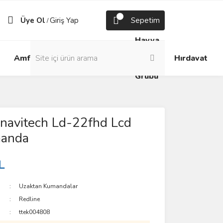
Üye Ol
Giriş Yap
Sepetim
/
Havya
Android
Grup
ve
Amfi
Hırdavat
Box
Prizler
Lehim
Grubu
navitech Ld-22fhd Lcd
anda
L
Uzaktan Kumandalar
Redline
ttek004808