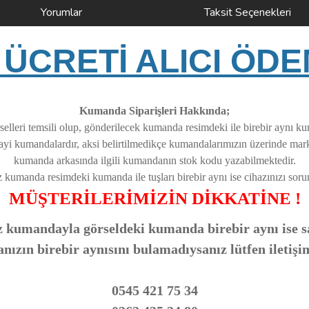
Yorumlar
Taksit Seçenekleri
ÜCRETİ ALICI ÖDE
Kumanda Siparişleri Hakkında;
elleri temsili olup, gönderilecek kumanda resimdeki ile birebir aynı k
nayi kumandalardır, aksi belirtilmedikçe kumandalarımızın üzerinde ma
kumanda arkasında ilgili kumandanın stok kodu yazabilmektedir.
z kumanda resimdeki kumanda ile tuşları birebir aynı ise cihazınızı soruns
MÜŞTERİLERİMİZİN DİKKATİNE !
 kumandayla görseldeki kumanda birebir aynı ise sa
zın birebir aynısını bulamadıysanız lütfen iletişi
0545 421 75 34