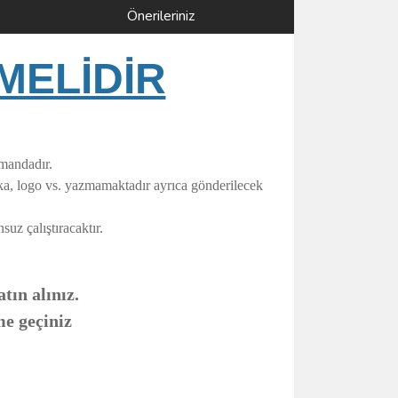
Önerileriniz
MELİDİR
umandadır.
rka, logo vs. yazmamaktadır ayrıca gönderilecek
uz çalıştıracaktır.
tın alınız.
me geçiniz