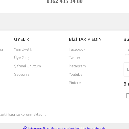
0362 435 34 80
ve diğer konularda yetersiz gördüğünüz noktaları öneri formunu kullanarak taraf
Bu ürüne ilk yorumu siz yapın!
ÜYELİK
BİZİ TAKİP EDİN
Bü
r.
Yorum Yaz
si
Yeni Üyelik
Facebook
Fır
ist
Üye Girişi
Twitter
Şifremi Unuttum
Instagram
Sepetiniz
Youtube
Pinterest
Bi
Gönder
sertifikası ile korunmaktadır.
ile
ideasoft
e-