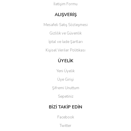
İletişim Formu
Ürün fiyatı diğer sitelerden daha pahalı.
Bu ürüne benzer farklı alternatifler olmalı.
ALIŞVERİŞ
Mesafeli Satış Sözleşmesi
Gizlilik ve Güvenlik
İptal ve İade Şartları
Kişisel Veriler Politikası
Gönder
ÜYELİK
Yeni Üyelik
Üye Girişi
Şifremi Unuttum
Sepetiniz
BİZİ TAKİP EDİN
Facebook
Twitter