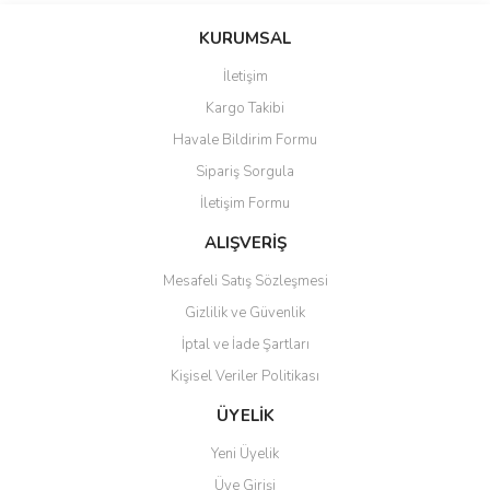
konularda yetersiz gördüğünüz noktaları öneri formunu kullanarak
Bu ürüne ilk yorumu siz yapın!
KURUMSAL
tarafımıza iletebilirsiniz.
Görüş ve önerileriniz için teşekkür ederiz.
İletişim
Yorum Yaz
Kargo Takibi
Ürün resmi kalitesiz, bozuk veya görüntülenemiyor.
Havale Bildirim Formu
Ürün açıklamasında eksik bilgiler bulunuyor.
Sipariş Sorgula
Ürün bilgilerinde hatalar bulunuyor.
İletişim Formu
Ürün fiyatı diğer sitelerden daha pahalı.
Bu ürüne benzer farklı alternatifler olmalı.
ALIŞVERİŞ
Mesafeli Satış Sözleşmesi
Gizlilik ve Güvenlik
İptal ve İade Şartları
Kişisel Veriler Politikası
Gönder
ÜYELİK
Yeni Üyelik
Üye Girişi