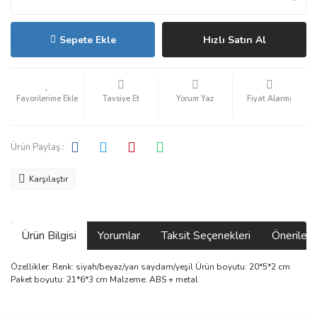
Sepete Ekle
Hızlı Satın Al
Tavsiye Et
Yorum Yaz
Fiyat Alarmı
Ürün Paylaş :
Karşılaştır
Ürün Bilgisi
Yorumlar
Taksit Seçenekleri
Önerilerin
Özellikler: Renk: siyah/beyaz/yarı saydam/yeşil Ürün boyutu: 20*5*2 cm
Paket boyutu: 21*6*3 cm Malzeme: ABS + metal
Bu ürünün fiyat bilgisi, resim, ürün açıklamalarında ve diğer